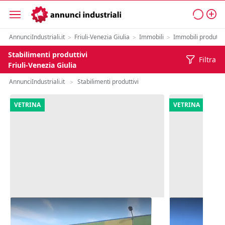
AnnunciIndustriali.it
Friuli-Venezia Giulia
Immobili
Immobili produttiv
>
>
>
Stabilimenti produttivi
Filtra
Friuli-Venezia Giulia
AnnunciIndustriali.it
Stabilimenti produttivi
>
VETRINA
VETRINA
#2537967 Capannone industriale
#2639889 Tri
con uffici
Capannone i