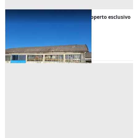
#2537678 Ampio capannone con scoperto esclusivo
Prezzo
600.000 €
Inserito il: 22/07/2026
Manzano
(Udine)
Codice annuncio:
1013027640