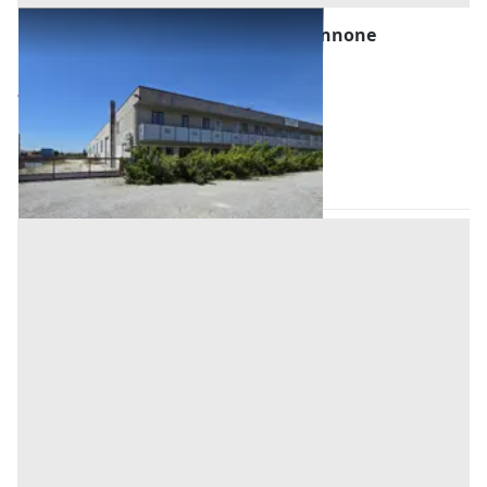
#2639889 Tribunale di Udine - Capannone
industriale con beni mobili
Prezzo
711.735 €
Inserito il: 23/07/2026
Buttrio
(Udine)
Codice annuncio:
2072509984