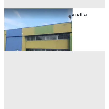
#2537967 Capannone industriale con uffici
Prezzo
260.000 €
Inserito il: 22/07/2026
Pradamano
(Udine)
Codice annuncio:
495916350