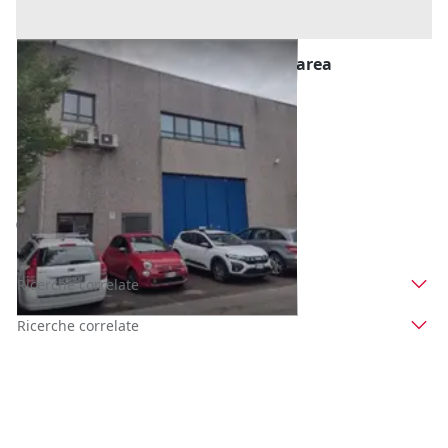
#2537976 Capannone logistico con area
carico/scarico
Prezzo
142.000 €
Inserito il: 22/07/2026
San Canzian d'Isonzo
(Gorizia)
Codice annuncio:
263361326
Annuncio scaduto
Ricerche correlate
Ricerche correlate