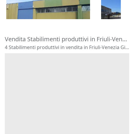
260.000 €
711.735 €
mobili
Pradamano
(Udine)
Buttrio
(Udi
Vendita Stabilimenti produttivi in Friuli-Venezia Giulia
4 Stabilimenti produttivi in vendita in Friuli-Venezia Giulia