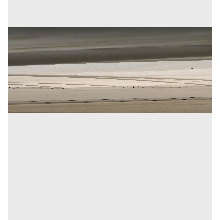
Telaio leggero componibile per teli di copertura
Prezzo
1 €
Inserito il: 24/07/2026
Monteroni d'Arbia
(Siena)
Codice annuncio:
811068197