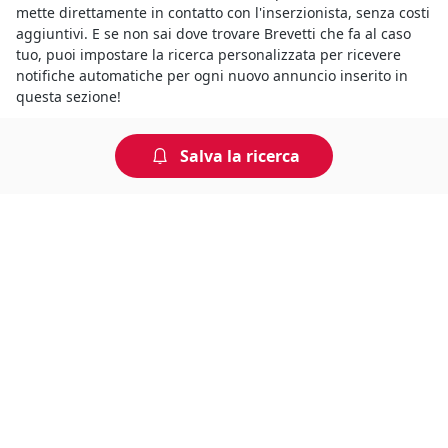
mette direttamente in contatto con l'inserzionista, senza costi
aggiuntivi. E se non sai dove trovare Brevetti che fa al caso
tuo, puoi impostare la ricerca personalizzata per ricevere
notifiche automatiche per ogni nuovo annuncio inserito in
questa sezione!
Salva la ricerca
Non perdere tempo, arriva per
primo!
Gli annunci che stai cercando arrivano direttamente
alla tua casella di posta!
Resta Aggiornato