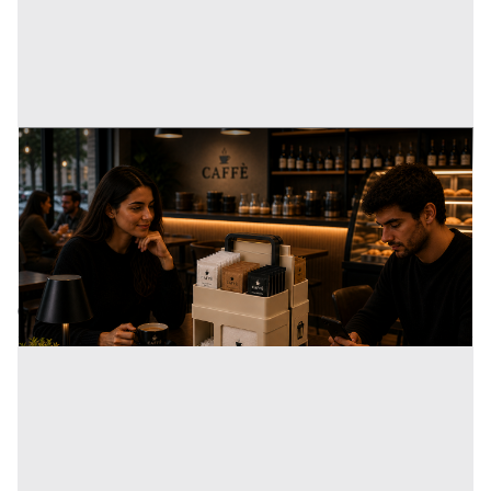
Organizer da tavolo per locali pubblici
Prezzo
15.000 €
Inserito il: 11/05/2026
Lamezia Terme
(Catanzaro)
Codice annuncio:
122004583
Annuncio scaduto