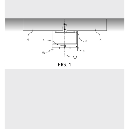
Sistema per velivolo a propulsione umana
Prezzo
120.000 €
Inserito il: 17/06/2026
Roma
(Roma)
Codice annuncio:
574304391