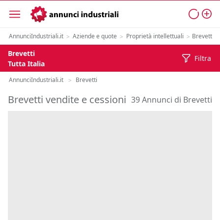
AnnunciIndustriali.it
Aziende e quote
Proprietà intellettuali
Brevetti
>
>
>
Brevetti
Filtra
Tutta Italia
AnnunciIndustriali.it
Brevetti
>
Brevetti vendite e cessioni
39 Annunci di Brevetti