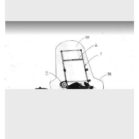
DISPOSITIVO TERGICRISTALLO PER PARABREZZA DI
SCOOTER
Prezzo
75.000 €
Inserito il: 03/06/2026
Roma
(Roma)
Codice annuncio:
1577644842
Annuncio scaduto