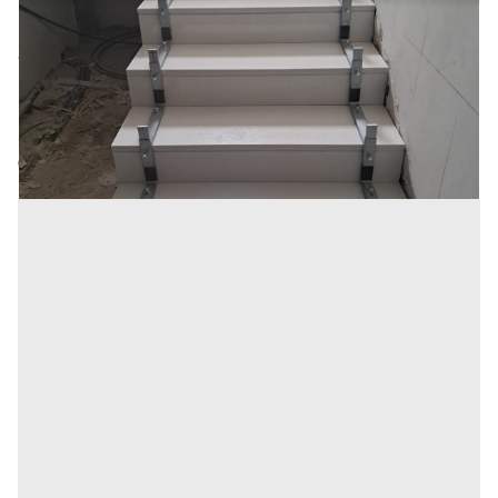
piani
Prezzo
300.000 €
Inserito il: 12/09/2025
San Buono
(Chieti)
Codice annuncio:
2133322622
Annuncio scaduto