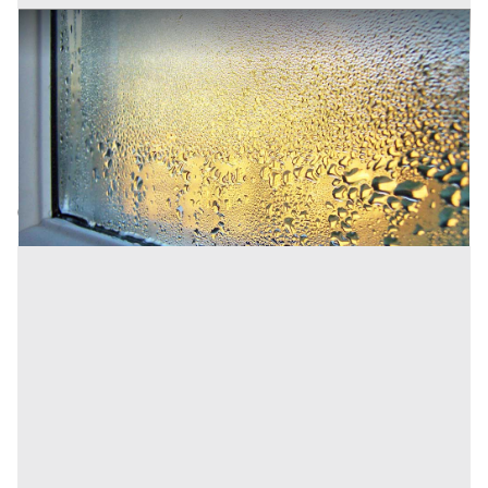
Soluzione innovativa anti-condensa ad alta
efficacia
Prezzo
1 €
Inserito il: 29/07/2025
Milano
(Milano)
Codice annuncio:
990170559
Annuncio scaduto