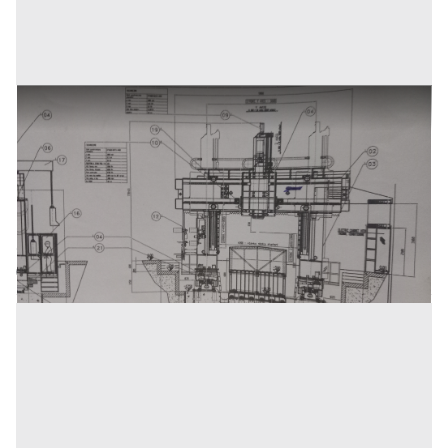
Fresatrice portale gantry e tornio
verticale,progetti.
Prezzo
1.000 €
Inserito il: 07/07/2025
Torino
(Torino)
Codice annuncio:
1732874585
Annuncio scaduto