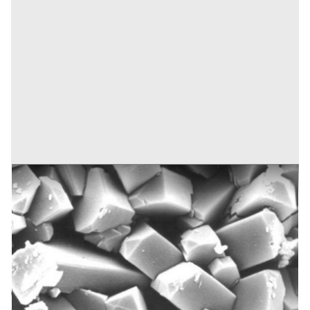
ENERGIA ELETTRICA E CALORE STANDALONE, 100%
GREEN
Prezzo
2.500.000 €
Inserito il: 15/01/2026
Bologna
(Bologna)
Codice annuncio:
2090182081
Annuncio scaduto