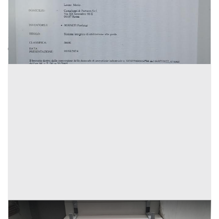
Inserito il: 04/11/2025
Roma
(Roma)
Codice annuncio:
328915138
Annuncio scaduto
Brevetto per pavimentazione innovativa di scale e