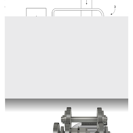
Codice annuncio:
2001385377
Annuncio scaduto
TRASMISSIONE MECCANICA per veicoli a SEQUENZA
DIGITALE
Prezzo
100.000 €
Inserito il: 12/12/2025