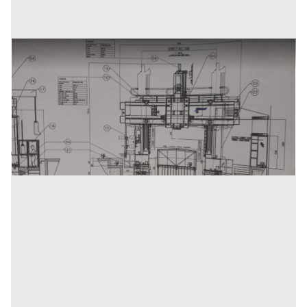
Progetto completo costruzione gantry
Prezzo
1.000 €
Inserito il: 15/07/2025
Torino
(Torino)
Codice annuncio:
1332847280
Annuncio scaduto