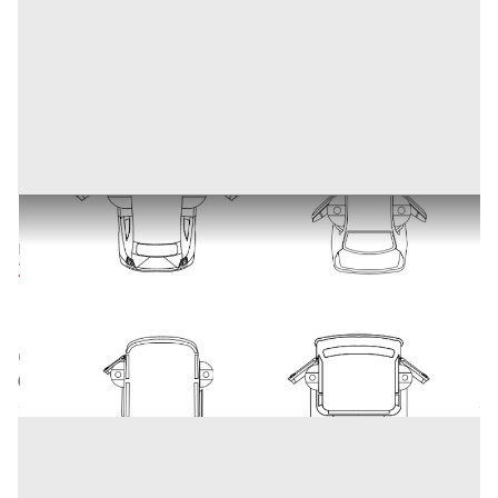
Rain Shield - Brevetto Industriale ITA e PCT
Prezzo
3.000 €
Inserito il: 09/02/2026
Aquino
(Frosinone)
Codice annuncio:
1506721984
Annuncio scaduto