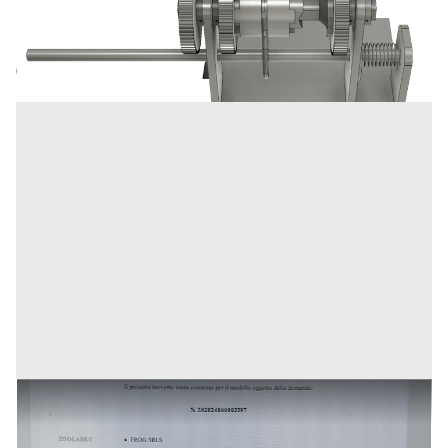
Foggia
(Foggia)
Codice annuncio:
97480995
Annuncio scaduto
sistema rilevazione alcol nel sangue
Prezzo
10.000.000 €