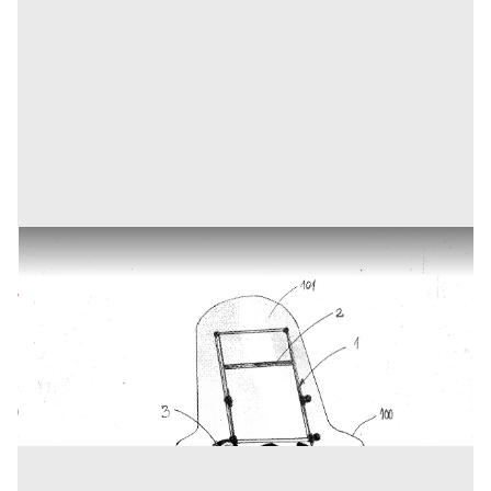
TERGICRISTALLO PER PARABREZZA DI SCOOTER
Prezzo
75.000 €
Inserito il: 23/01/2026
Roma
(Roma)
Codice annuncio:
1269432025
Annuncio scaduto