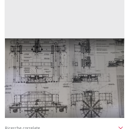
Progetto per tornio verticale
Prezzo
1.000 €
Inserito il: 07/07/2025
Torino
(Torino)
Codice annuncio:
436876893
Annuncio scaduto
1
2
3
Ricerche correlate