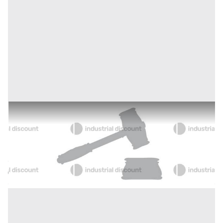
1#8855 Cessione n.42 domini n.4 diritti d'autore dei
software e marchi registrati
Inserito il: 28/01/2026
Milano
(Milano)
Codice annuncio:
1523709175
Annuncio scaduto