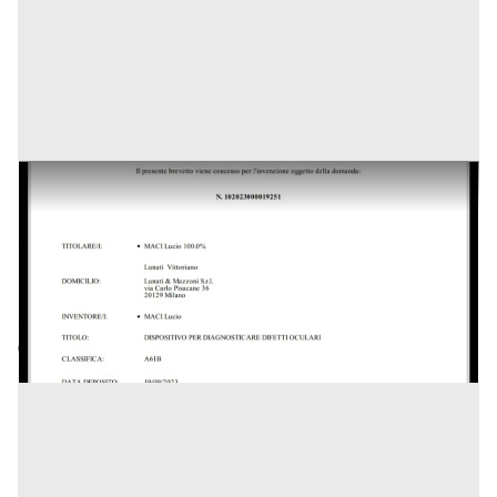
Dispositivo per diagnosticare difetti oculari
Prezzo
50.000 €
Inserito il: 19/02/2026
Salerno
(Salerno)
Codice annuncio:
1920226581
Annuncio scaduto