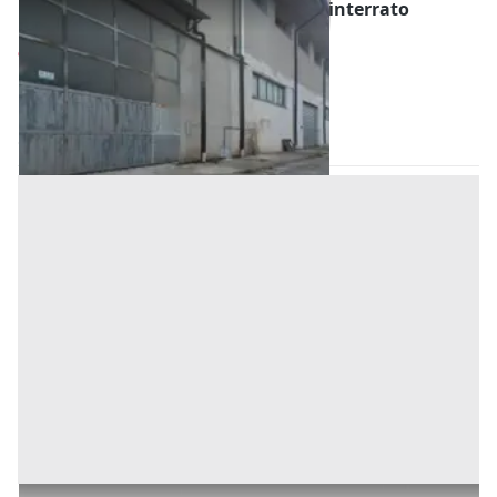
#2515055 Laboratorio al piano seminterrato
Prezzo
94.043 €
Inserito il: 06/08/2026
Spezzano Albanese
(Cosenza)
Codice annuncio:
1747557696