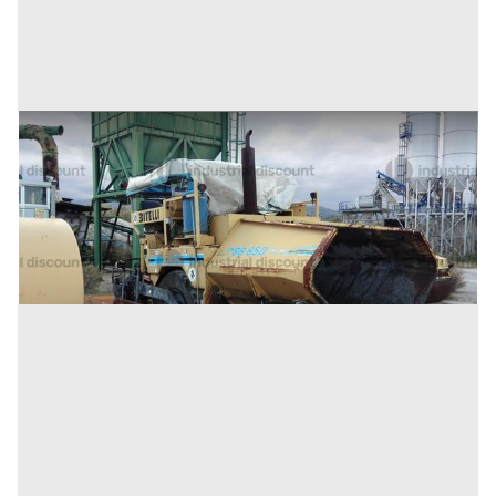
56#10183 Vibrofinitrice Bitelli
Prezzo
22.450 €
Inserito il: 10/07/2026
(Cosenza)
Codice annuncio:
1848466698