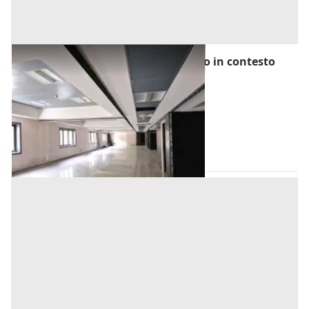
#20828 Ampio ufficio al piano primo in contesto
commerciale
Prezzo
370.000 €
Inserito il: 22/07/2026
Zumpano
(Cosenza)
Codice annuncio:
1858773542