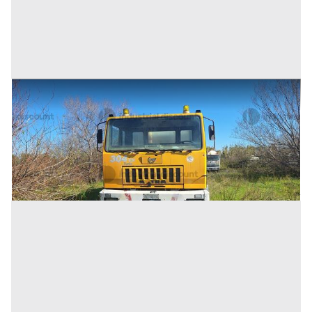
53#10183 Autoveicolo betoniera Astra
Prezzo
5.000 €
Inserito il: 10/07/2026
(Cosenza)
Codice annuncio:
1004784237