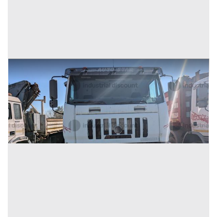
51#10183 Autocarro Astra
Prezzo
16.800 €
Inserito il: 10/07/2026
(Cosenza)
Codice annuncio:
1949554100