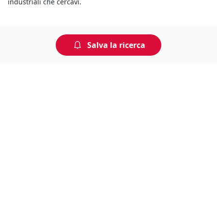
industriali che cercavi.
Salva la ricerca
Non perdere tempo, arriva per
primo!
Gli annunci che stai cercando arrivano direttamente
alla tua casella di posta!
Resta Aggiornato
Naviga il portale