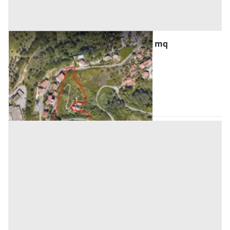
#23360 Terreno edificabile di 17.750 mq
Prezzo
442.732 €
Inserito il: 22/07/2026
Cosenza
(Cosenza)
Codice annuncio:
815320668