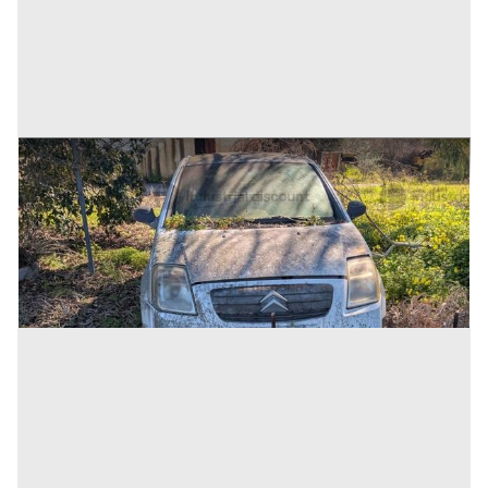
49#10183 Furgone Citroen
Prezzo
900 €
Inserito il: 10/07/2026
(Cosenza)
Codice annuncio:
1729246319