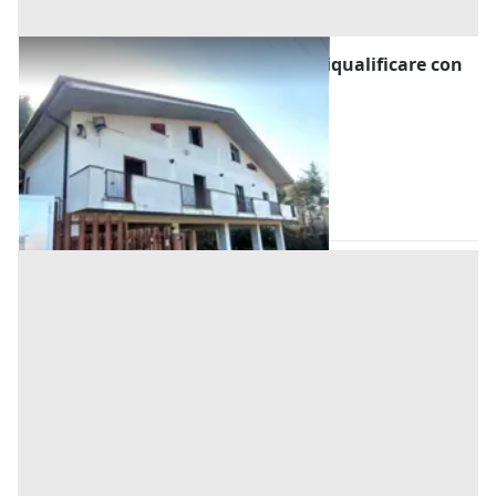
#2516008 Fabbricato uso uffici da riqualificare con
terreno
Prezzo
116.108,57 €
Inserito il: 30/07/2026
Dipignano
(Cosenza)
Codice annuncio:
1998128598