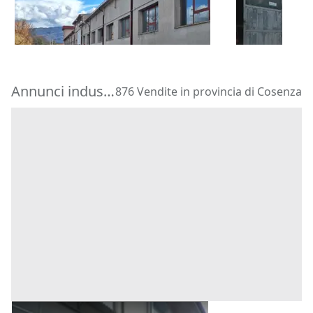
741.731 €
94.043 €
Bisignano
(Cosenza)
Spezzano A
Annunci industriali in provincia di Cosenza
876 Vendite in provincia di Cosenza