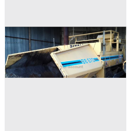
58#10183 Vibrofinitrice Bitelli
Prezzo
28.000 €
Inserito il: 10/07/2026
(Cosenza)
Codice annuncio:
590899583