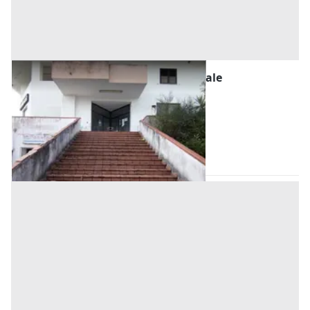
#2639088 Ampio negozio commerciale
Prezzo
190.000 €
Inserito il: 22/07/2026
Castrolibero
(Cosenza)
Codice annuncio:
2128366016