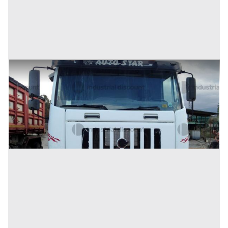
52#10183 Autocarro Astra
Prezzo
18.500 €
Inserito il: 10/07/2026
(Cosenza)
Codice annuncio:
2138916206