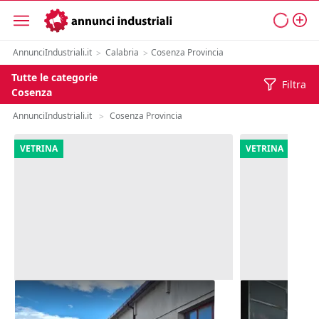
AnnunciIndustriali.it
Calabria
Cosenza Provincia
>
>
Tutte le categorie
Filtra
Cosenza
AnnunciIndustriali.it
Cosenza Provincia
>
VETRINA
VETRINA
#2639752 Capannoni con uffici,
#2515055 Lab
piazzali e terreno pertinenziale
seminterrat