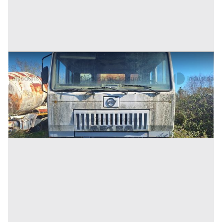
55#10183 Autoveicolo betoniera Astra
Prezzo
5.000 €
Inserito il: 10/07/2026
(Cosenza)
Codice annuncio:
240776056