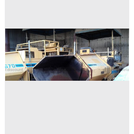
57#10183 Vibrofinitrice Bitelli
Prezzo
20.000 €
Inserito il: 10/07/2026
(Cosenza)
Codice annuncio:
159707490