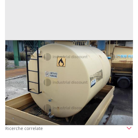
48#10183 Cisterna gasolio
Prezzo
1.500 €
Inserito il: 10/07/2026
(Cosenza)
Codice annuncio:
107773140
1
2
3
4
Ricerche correlate