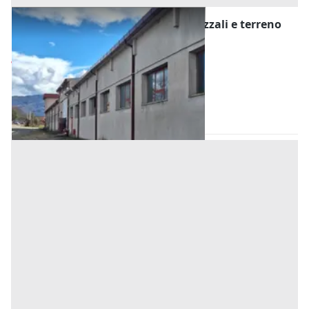
#2639752 Capannoni con uffici, piazzali e terreno
pertinenziale
Prezzo
741.731 €
Inserito il: 03/08/2026
Bisignano
(Cosenza)
Codice annuncio:
534216732