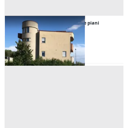
#25012 Fabbricato direzionale di tre piani
Prezzo
239.148 €
Inserito il: 27/07/2026
Montalto Uffugo
(Cosenza)
Codice annuncio:
1090719268