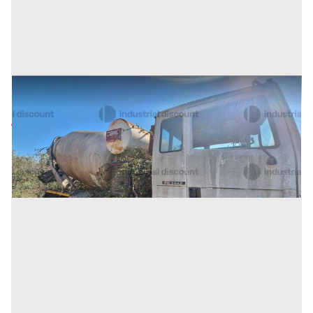
54#10183 Autoveicolo betoniera Astra
Prezzo
4.500 €
Inserito il: 10/07/2026
(Cosenza)
Codice annuncio:
414299035