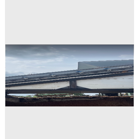
Vaglio Torsion
Prezzo
22.000 €
Inserito il: 02/09/2024
Crocetta del Montello
(Treviso)
Codice annuncio:
1197716363
Annuncio scaduto