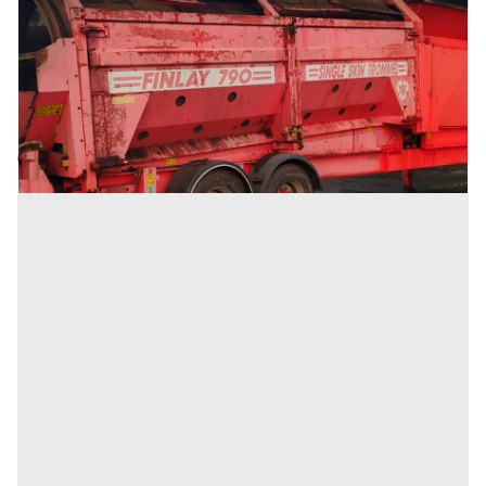
Vaglio Finlay 790 Single Skin Trommel
Prezzo
100 €
Inserito il: 03/02/2023
Verona
(Verona)
Codice annuncio:
1931292961
Annuncio scaduto