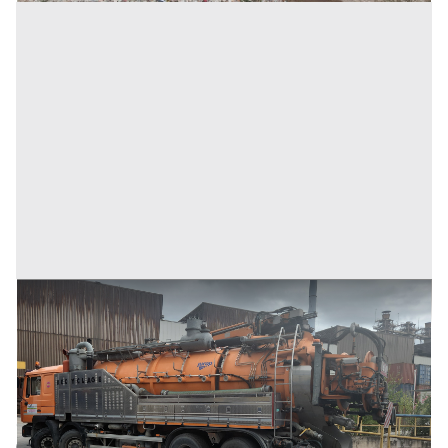
Autocarro MAN con impianto di riciclo
Prezzo
110.000 €
Inserito il: 24/10/2023
Terni
(Terni)
Codice annuncio:
1649287125
Annuncio scaduto