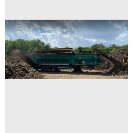
Vaglio Doppstadt SM 718 Profi
Prezzo
75.000 €
Inserito il: 06/07/2022
Milano
(Milano)
Codice annuncio:
1385215474
Annuncio scaduto