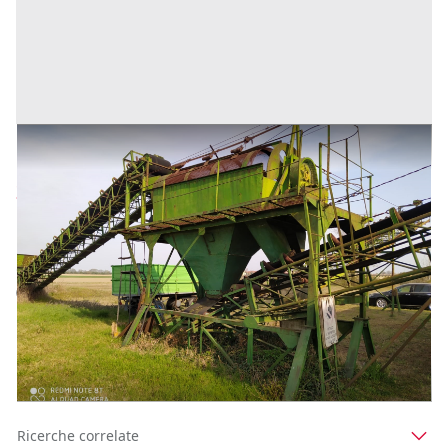
Impianto vagliatura inerti
Prezzo
25.000 €
Inserito il: 14/06/2022
Vicenza
(Vicenza)
Codice annuncio:
1508022057
Annuncio scaduto
1
2
Ricerche correlate