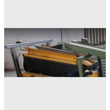
Tavola densometrica
Prezzo
4.500 €
Inserito il: 11/03/2025
Roma
(Roma)
Codice annuncio:
1878685848
Annuncio scaduto