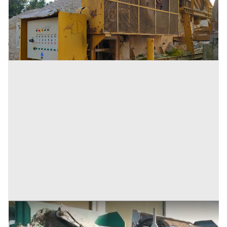
Inserito il: 07/03/2023
Verona
(Verona)
Codice annuncio:
1535193454
Annuncio scaduto
Vaglio Terra Select T5
Prezzo