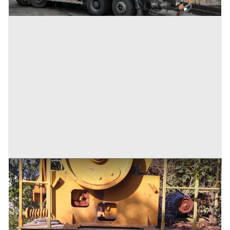
Impianto di frantumazione Lorev 600/350
Prezzo
15.000 €
Inserito il: 13/04/2023
Verona
(Verona)