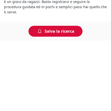
è un gioco da ragazzi. Basta registrarsi e seguire la
procedura guidata ed in pochi e semplici passi hai quello che
ti serve.
Salva la ricerca
Non perdere tempo, arriva per
primo!
Gli annunci che stai cercando arrivano direttamente
alla tua casella di posta!
Resta Aggiornato