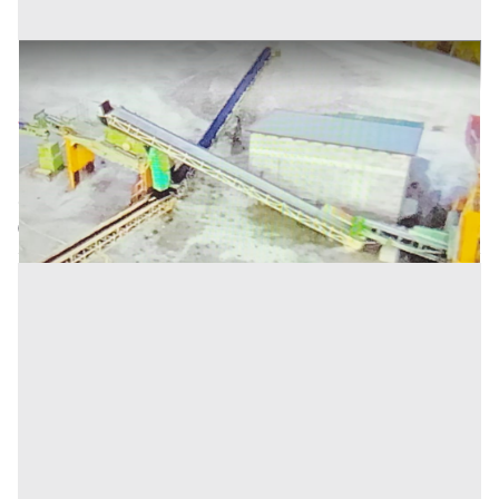
Frantoio a mascelle
Prezzo
29.000 €
Inserito il: 12/12/2022
Trieste
(Trieste)
Codice annuncio:
1977815615
Annuncio scaduto