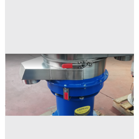
Vinrovaglio
Prezzo
1.800 €
Inserito il: 14/05/2024
Piedimonte Matese
(Caserta)
Codice annuncio:
416933829
Annuncio scaduto