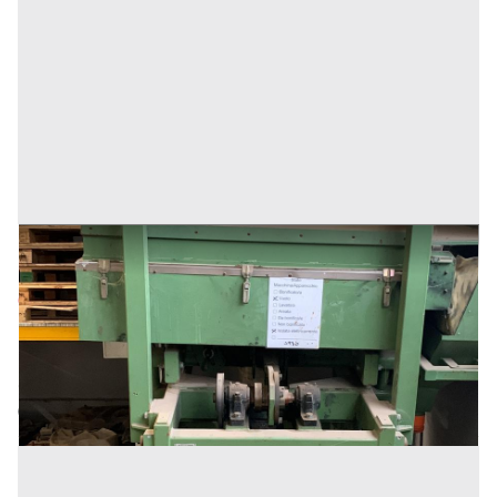
Tavola gravimetrica
Prezzo
6.000 €
Inserito il: 18/01/2024
Chivasso
(Torino)
Codice annuncio:
1193855518
Annuncio scaduto