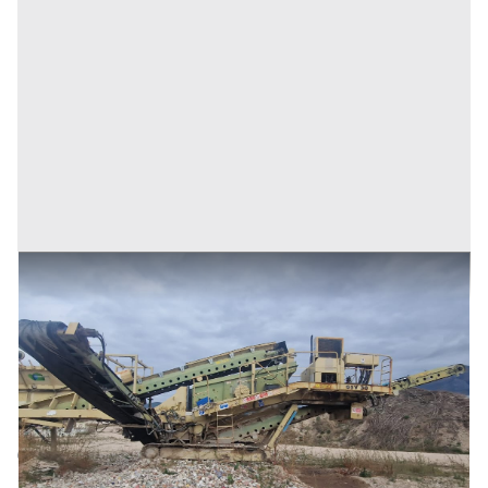
IMPIANTO CINGOLATO SEMOVENTE DI VAGLIATURA
REV
Prezzo
10 €
Inserito il: 04/12/2023
Roma
(Roma)
Codice annuncio:
1033685045
Annuncio scaduto