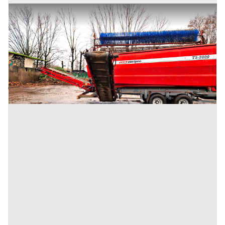
Vaglio TIM envipro TS-2000
Prezzo
50.000 €
Inserito il: 26/01/2023
Milano
(Milano)
Codice annuncio:
250465773
Annuncio scaduto