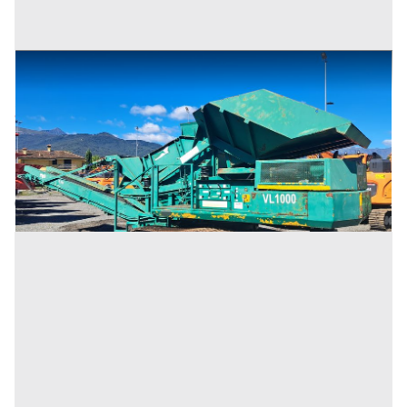
Vaglio Viceconti VL1000
Prezzo
35.000 €
Inserito il: 13/04/2026
Bagnolo Piemonte
(Cuneo)
Codice annuncio:
1330540139
Annuncio scaduto