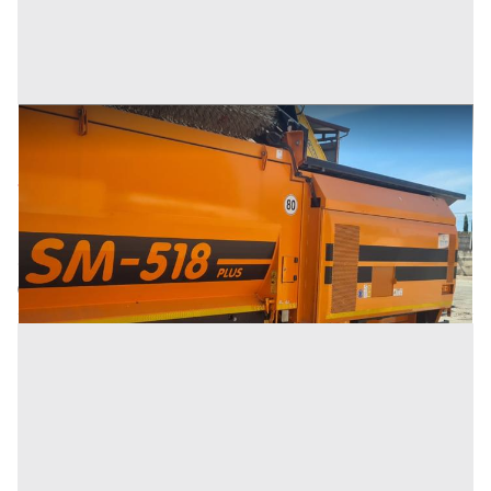
Vaglio Doppstadt SM 518
Prezzo
205.000 €
Inserito il: 06/07/2022
Milano
(Milano)
Codice annuncio:
1945772386
Annuncio scaduto