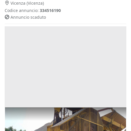
Vicenza
(Vicenza)
Codice annuncio:
334516190
Annuncio scaduto
Frantoio Continental Nord
Prezzo
39.000 €