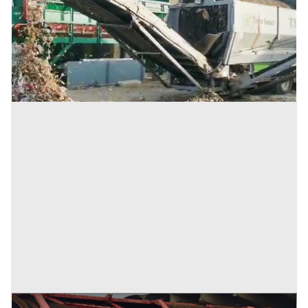
115.000 €
Inserito il: 28/02/2023
Milano
(Milano)
Codice annuncio:
1741085863
Annuncio scaduto