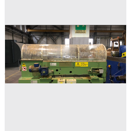
DEFERIZZATORE
Prezzo
10.000 €
Inserito il: 12/09/2025
Milano
(Milano)
Codice annuncio:
916178181
Annuncio scaduto