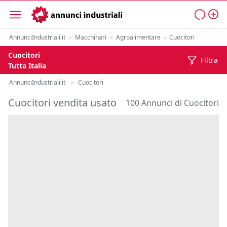
AnnunciIndustriali.it
Macchinari
Agroalimentare
Cuocitori
>
>
>
Cuocitori
Filtra
Tutta Italia
AnnunciIndustriali.it
Cuocitori
>
Cuocitori vendita usato
100 Annunci di Cuocitori