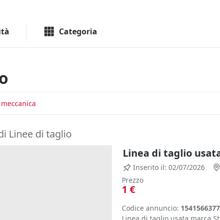
Macchinari
Immo
ità
Categoria
to
a meccanica
i Linee di taglio
Linea di taglio usat
Inserito il: 02/07/2026
Prezzo
1 €
Codice annuncio:
1541566377
Linea di taglio usata marca 