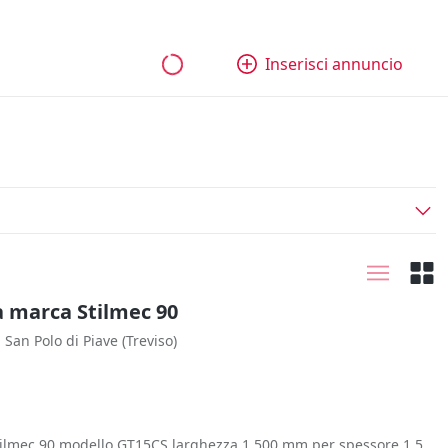
bili
Aziende e quote
Tutti gli annunci
Come funziona
Inserisci annuncio
a marca Stilmec 90
San Polo di Piave
(Treviso)
Stilmec 90 modello GT15CS larghezza 1.500 mm per spessore 1.5