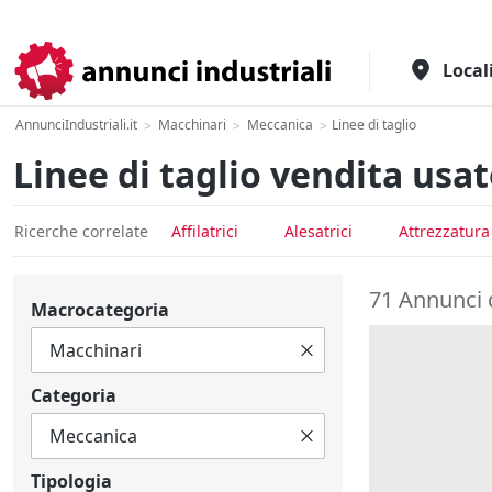
Il portale italiano per l'industria
Local
AnnunciIndustriali.it
Macchinari
Meccanica
Linee di taglio
>
>
>
Linee di taglio vendita usa
Ricerche correlate
Affilatrici
Alesatrici
Attrezzatur
71 Annunci d
Macrocategoria
Categoria
Tipologia