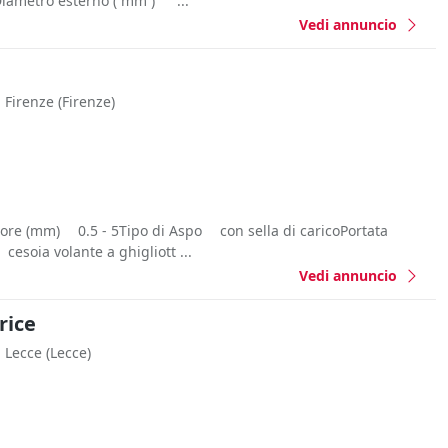
iametro esterno ( mm ) ...
Vedi annuncio
Firenze
(Firenze)
e (mm) 0.5 - 5Tipo di Aspo con sella di caricoPortata
esoia volante a ghigliott ...
Vedi annuncio
rice
Lecce
(Lecce)