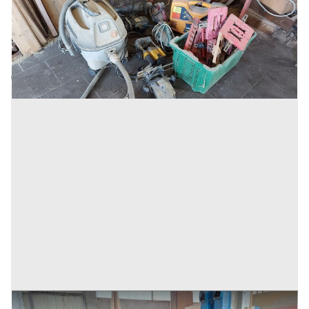
1.477 €
Inserito il: 28/01/2026
Castiglione In Teverina
(Viterbo)
Codice annuncio:
950853300
Annuncio scaduto
5#9200 Levigatrici Samco