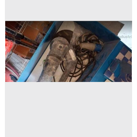
38#9506 Levigatrice Rurmec RL 80
Prezzo
200 €
Inserito il: 10/07/2026
Moscufo
(Pescara)
Codice annuncio:
1773452407
Annuncio scaduto