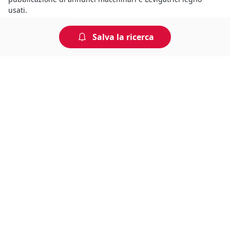
usati.
Salva la ricerca
Non perdere tempo, arriva per
primo!
Gli annunci che stai cercando arrivano direttamente
alla tua casella di posta!
Resta Aggiornato
Naviga il portale