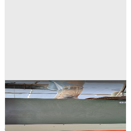
CALIBRATRICE SCM
Prezzo
5.000 €
Inserito il: 08/04/2026
Monza
(Monza e della Brianza)
Codice annuncio:
1490798468
Annuncio scaduto