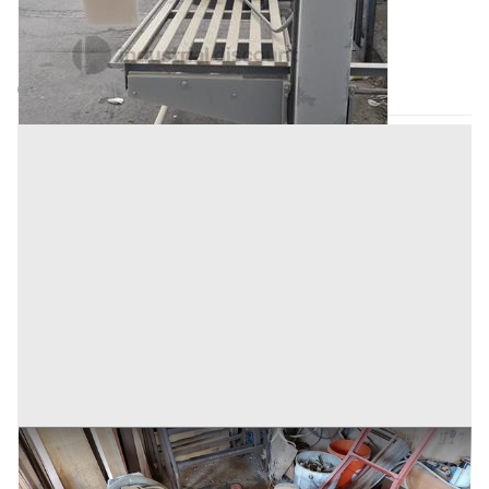
Inserito il: 28/01/2026
Altamura
(Bari)
Codice annuncio:
510461297
Annuncio scaduto
4#8326 Levigatrici orbitali e fresatrici
Prezzo