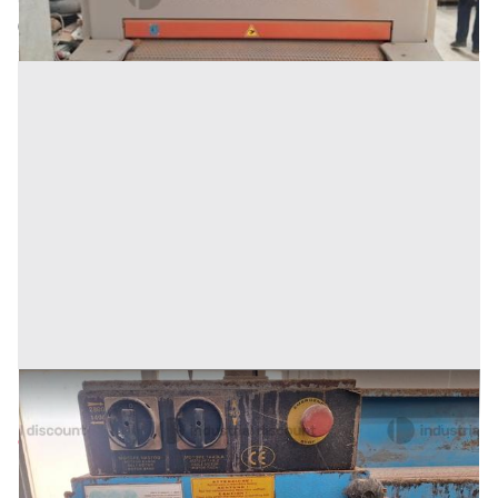
Codice annuncio:
119011391
Annuncio scaduto
9#9567 Levigatrice a nastro Export
Prezzo
960 €
Inserito il: 23/03/2026