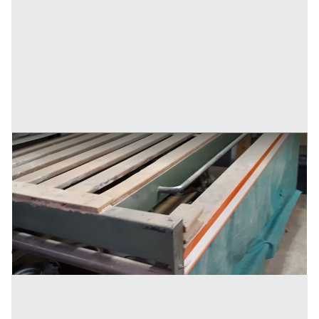
Levigatrice/smerigliatrice a nastro
Prezzo
1.000 €
Inserito il: 27/04/2026
Pioltello
(Milano)
Codice annuncio:
945670080
Annuncio scaduto