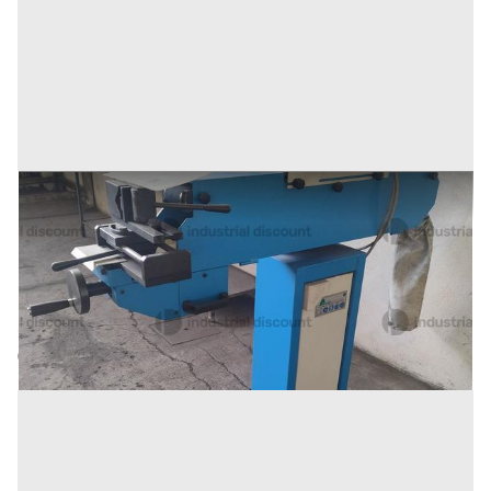
9#9868 Levigatrice Aceti Macchine
Prezzo
1.200 €
Inserito il: 08/05/2026
Brugherio
(Monza e della Brianza)
Codice annuncio:
1587741477
Annuncio scaduto