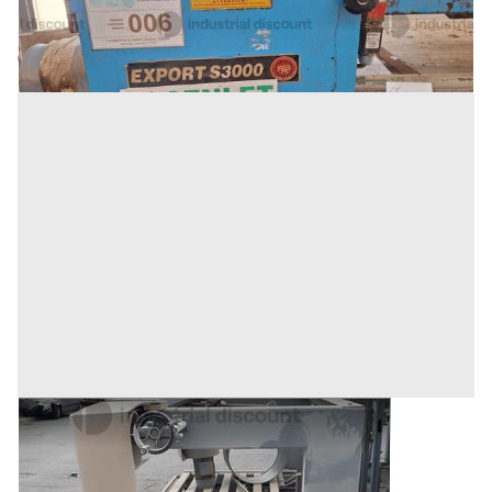
Gioia Tauro
(Reggio Calabria)
Codice annuncio:
1248457888
Annuncio scaduto
14#9701 Levigatrice LB85-2000
Prezzo
540 €