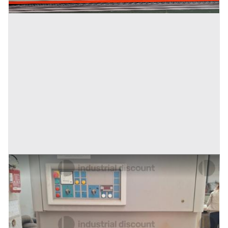
13#9567 Calibro levigatrice Casadei
Prezzo
2.688 €
Inserito il: 23/03/2026
Gioia Tauro
(Reggio Calabria)