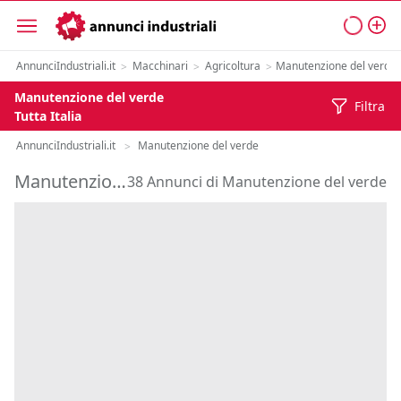
AnnunciIndustriali.it
Macchinari
Agricoltura
Manutenzione del verde
>
>
>
Manutenzione del verde
Filtra
Tutta Italia
AnnunciIndustriali.it
Manutenzione del verde
>
Manutenzione del verde vendita usato
38 Annunci di Manutenzione del verde