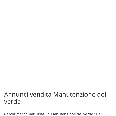
Annunci vendita Manutenzione del
verde
Cerchi macchinari usati in Manutenzione del verde? Dai