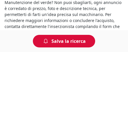
Manutenzione del verde? Non puoi sbagliarti, ogni annuncio
è corredato di prezzo, foto e descrizione tecnica, per
permetterti di farti un'idea precisa sul macchinario. Per
richiedere maggiori informazioni o concludere l'acquisto,
contatta direttamente l'inserzionista compilando il form che
trovi accanto a ogni annuncio.
Salva la ricerca
Non perdere tempo, arriva per
primo!
Gli annunci che stai cercando arrivano direttamente
alla tua casella di posta!
Resta Aggiornato