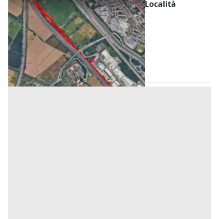
#2640024 SAN DONATO MILANESE, Località
Barlagiù – complesso immobiliare
Prezzo
375.000 €
Inserito il: 03/08/2026
San Donato Milanese
(Milano)
Codice annuncio:
489225844