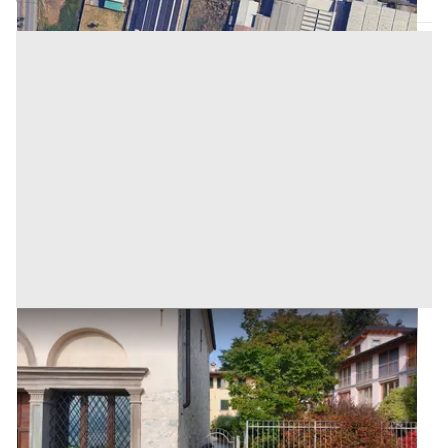
#22023 Area per vialetto su sponde del Lago d’Iseo
Prezzo
1.658 €
Inserito il: 30/01/2025
Riva di Solto
(Bergamo)