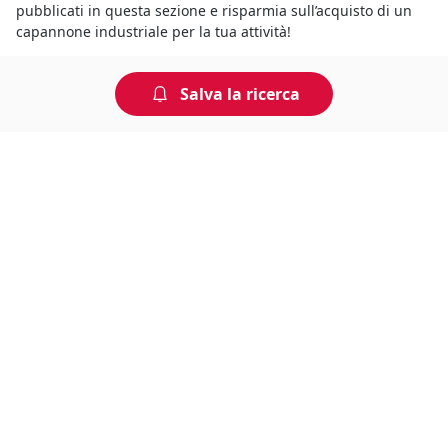
pubblicati in questa sezione e risparmia sull’acquisto di un
capannone industriale per la tua attività!
Salva la ricerca
Non perdere tempo, arriva per
primo!
Gli annunci che stai cercando arrivano direttamente
alla tua casella di posta!
Resta Aggiornato
Naviga il portale