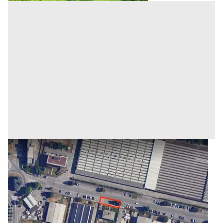
#25132 Area pertinenziale di 300 mq
Prezzo
20.000 €
Inserito il: 20/03/2025
Inzago
(Milano)
Codice annuncio:
916220956
Annuncio scaduto