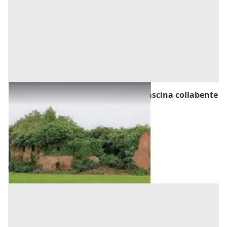
#13092 Appezzamento agricolo e cascina collabente
Prezzo
53.789 €
Inserito il: 22/07/2026
Pozzaglio ed Uniti
(Cremona)
Codice annuncio:
1364275451
Annuncio scaduto