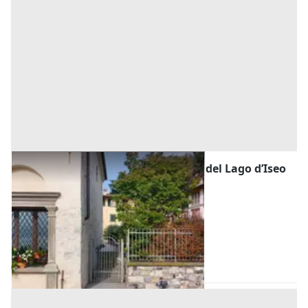
#22023 Area per vialetto su sponde del Lago d’Iseo
Prezzo
100 €
Inserito il: 17/12/2025
Riva di Solto
(Bergamo)
Codice annuncio:
1380128106
Annuncio scaduto