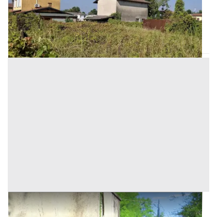
Inserito il: 04/11/2024
Carpenedolo
(Brescia)
Codice annuncio:
1468926300
Annuncio scaduto
#20928 Appezzamento boschivo collinare di 14980
mq