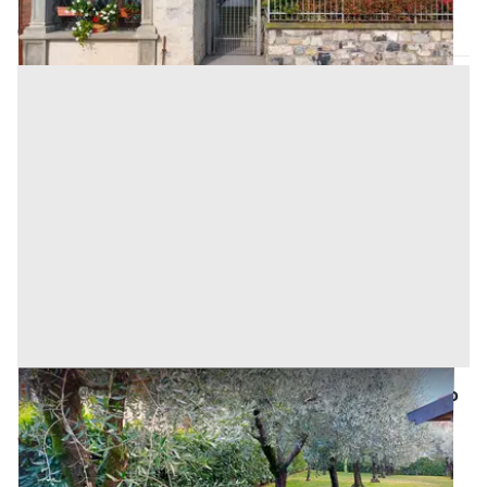
Codice annuncio:
1380128106
Annuncio scaduto
#22018 Area per giardino su sponde del Lago d’Iseo
Prezzo
9.349 €
Inserito il: 30/01/2025