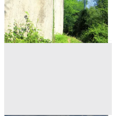
Prezzo
15.600 €
Inserito il: 24/10/2024
Valgreghentino
(Lecco)
Codice annuncio:
89737548
Annuncio scaduto