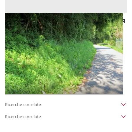
#20925 Appezzamento boschivo collinare di 440 mq
Prezzo
13.800 €
Inserito il: 24/10/2024
Valgreghentino
(Lecco)
Codice annuncio:
1097378495
Annuncio scaduto
1
2
3
Ricerche correlate
Ricerche correlate