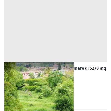
#20924 Appezzamento agricolo collinare di 5270 mq
Prezzo
22.500 €
Inserito il: 27/08/2025
Valgreghentino
(Lecco)
Codice annuncio:
1658335938
Annuncio scaduto