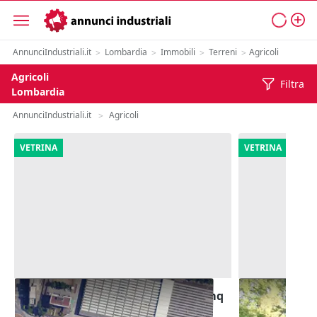
AnnunciIndustriali.it
Lombardia
Immobili
Terreni
Agricoli
>
>
>
>
Agricoli
Filtra
Lombardia
AnnunciIndustriali.it
Agricoli
>
VETRINA
VETRINA
#25132 Area pertinenziale di 300 mq
#2639911 Ter
mista reside