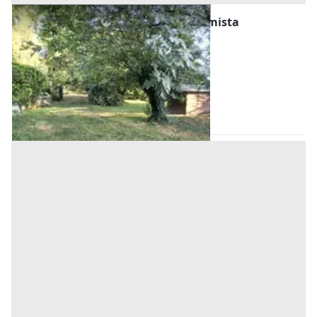
#2639911 Terreno agricolo in zona mista
residenziale
Prezzo
95.100 €
Inserito il: 31/07/2026
Carnate
(Monza e della Brianza)
Codice annuncio:
2136520654