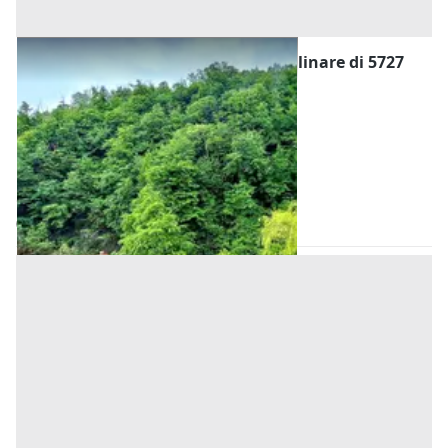
#20926 Appezzamento boschivo collinare di 5727
mq
Prezzo
5.950 €
Inserito il: 23/07/2026
Valgreghentino
(Lecco)
Codice annuncio:
880613168
Annuncio scaduto