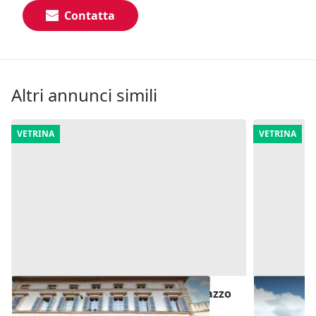
Contatta
Altri annunci simili
VETRINA
VETRINA
#24782 Locale commerciale in palazzo
#20711 Sta
storico
rifornime