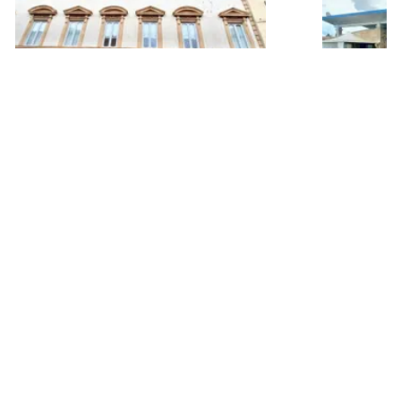
146.918 €
540.000 
Foligno
(Perugia)
Montefal