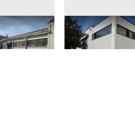
esso artigianale con
#11046 Capannone artigian
con palazzina uffici
€
1.252.245 €
ugia)
Foligno
(Perugia)