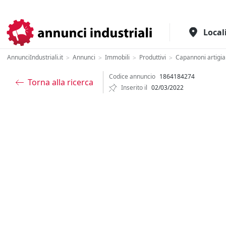
Il portale italiano per l'industria
Local
AnnunciIndustriali.it
Annunci
Immobili
Produttivi
Capannoni artigia
>
>
>
>
Codice annuncio
1864184274
Torna alla ricerca
Inserito il
02/03/2022