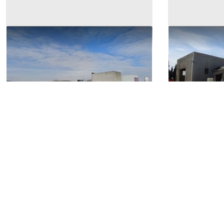
#14454 Capannone industriale
#11045 Compl
con ampia area manovra
ampia corte
3.000.000 €
1.773.576 
Foligno
(Perugia)
Foligno
(Per