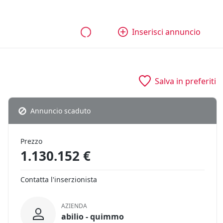
bili
Aziende e quote
Tutti gli annunci
Come funziona
Inserisci annuncio
Salva in preferiti
Annuncio scaduto
Prezzo
1.130.152 €
Contatta l'inserzionista
AZIENDA
abilio - quimmo