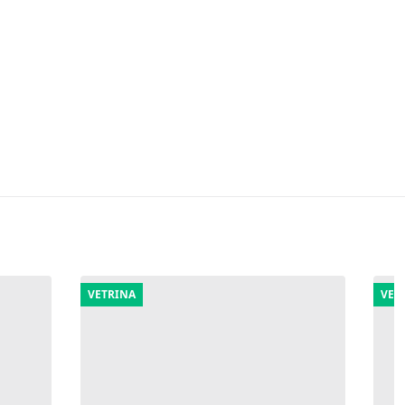
VETRINA
VET