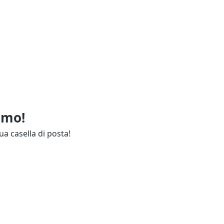
imo!
ua casella di posta!
ie
Annunci Industria