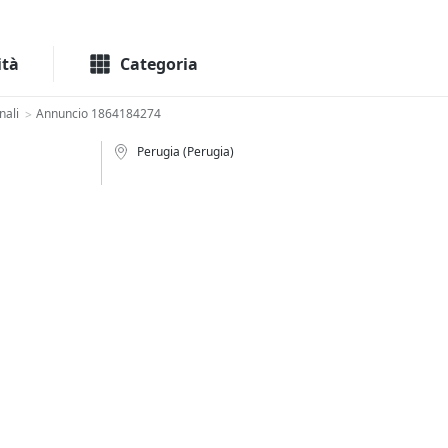
Macchinari
Immo
ità
Categoria
nali
Annuncio 1864184274
>
Perugia (Perugia)