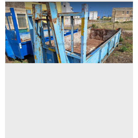
9#9242 Cassone scarrabile da 3mc
Prezzo
375 €
Inserito il: 19/11/2025
Trapani
(Trapani)
Codice annuncio:
1785366823
Annuncio scaduto