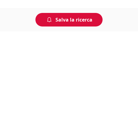
Salva la ricerca
Non perdere tempo, arriva per
primo!
Gli annunci che stai cercando arrivano direttamente
alla tua casella di posta!
Resta Aggiornato
Naviga il portale