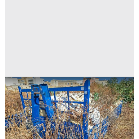
18#9242 Cassone scarrabile da 3mc
Prezzo
250 €
Inserito il: 19/11/2025
Trapani
(Trapani)
Codice annuncio:
619737810
Annuncio scaduto