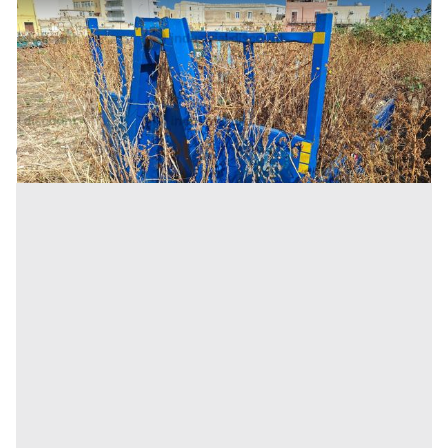
17#9242 Cassone scarrabile da 3mc
Prezzo
100 €
Inserito il: 05/05/2026
Trapani
(Trapani)
Codice annuncio:
890794821
Annuncio scaduto