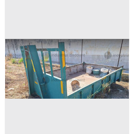
26#9242 Cassone scarrabile da 3mc
Prezzo
375 €
Inserito il: 19/11/2025
Trapani
(Trapani)
Codice annuncio:
552522496
Annuncio scaduto