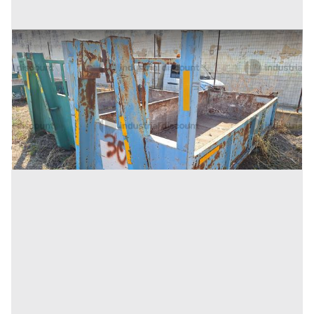
29#9242 Cassone scarrabile da 3mc
Prezzo
375 €
Inserito il: 19/11/2025
Trapani
(Trapani)
Codice annuncio:
1741756740
Annuncio scaduto