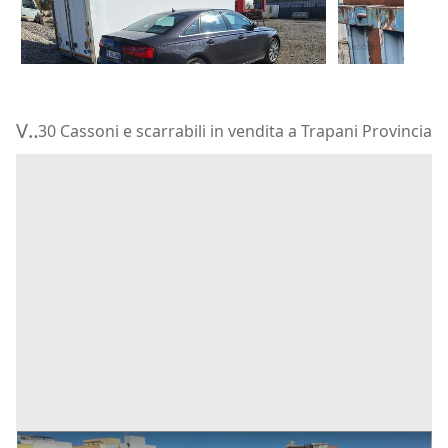
1.200 €
789 €
Civitanova 
Serramanna
(Sud Sardegna)
Vendita Cassoni e scarrabili in Provincia di Trapani
30 Cassoni e scarrabili in vendita a Trapani Provincia