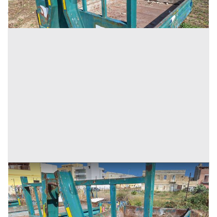
Codice annuncio:
1023034883
Annuncio scaduto
13#9242 Cassone scarrabile da 3mc
Prezzo
375 €
Inserito il: 19/11/2025