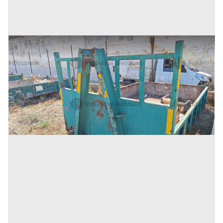
28#9242 Cassone scarrabile da 3mc
Prezzo
375 €
Inserito il: 19/11/2025
Trapani
(Trapani)
Codice annuncio:
485849953
Annuncio scaduto