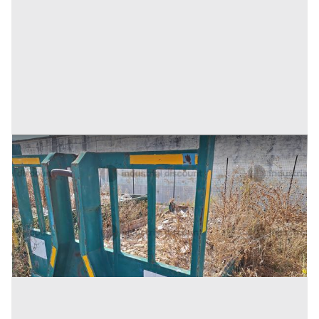
24#9242 Cassone scarrabile da 3mc
Prezzo
250 €
Inserito il: 19/11/2025
Trapani
(Trapani)
Codice annuncio:
726436479
Annuncio scaduto