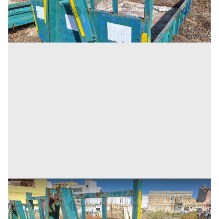
Trapani
(Trapani)
Codice annuncio:
1724792101
Annuncio scaduto
12#9242 Cassone scarrabile da 3mc
Prezzo
375 €