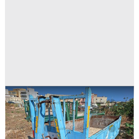
16#9242 Cassone scarrabile da 3mc
Prezzo
375 €
Inserito il: 19/11/2025
Trapani
(Trapani)
Codice annuncio:
939388138
Annuncio scaduto