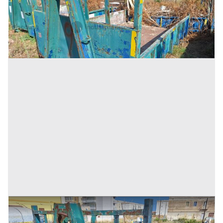
Inserito il: 19/11/2025
Trapani
(Trapani)
Codice annuncio:
87907122
Annuncio scaduto
11#9242 Cassone scarrabile da 3mc
Prezzo