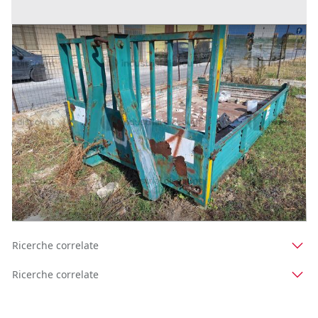
7#9242 Cassone scarrabile da 3mc
Prezzo
375 €
Inserito il: 19/11/2025
Trapani
(Trapani)
Codice annuncio:
91547898
Annuncio scaduto
1
2
Ricerche correlate
Ricerche correlate