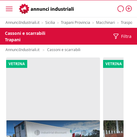
AnnunciIndustriali.it
Sicilia
Trapani Provincia
Macchinari
Trasporti
>
>
>
>
Cassoni e scarrabili
Filtra
Trapani
AnnunciIndustriali.it
Cassoni e scarrabili
>
VETRINA
VETRINA
16#9304 Cella refrigerata per
300#9818 Cas
autocarro