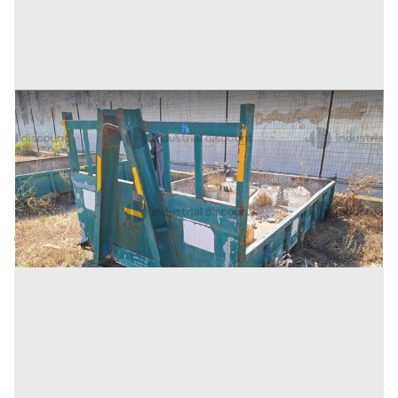
27#9242 Cassone scarrabile da 3mc
Prezzo
375 €
Inserito il: 19/11/2025
Trapani
(Trapani)
Codice annuncio:
2037078327
Annuncio scaduto