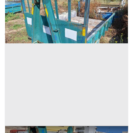
375 €
Inserito il: 19/11/2025
Trapani
(Trapani)
Codice annuncio:
469392435
Annuncio scaduto