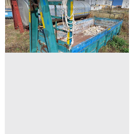
10#9242 Cassone scarrabile da 3mc
Prezzo
375 €
Inserito il: 19/11/2025
Trapani
(Trapani)
Codice annuncio:
1523502574
Annuncio scaduto