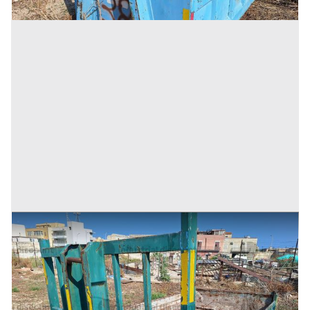
14#9242 Cassone scarrabile da 3mc
Prezzo
375 €
Inserito il: 19/11/2025
Trapani
(Trapani)