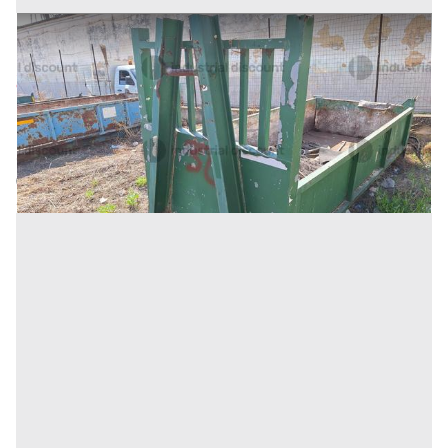
30#9242 Cassone scarrabile da 3mc
Prezzo
375 €
Inserito il: 19/11/2025
Trapani
(Trapani)
Codice annuncio:
1966809679
Annuncio scaduto