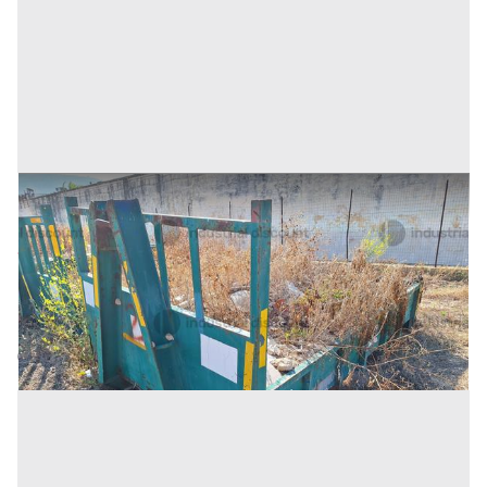
25#9242 Cassone scarrabile da 3mc
Prezzo
250 €
Inserito il: 19/11/2025
Trapani
(Trapani)
Codice annuncio:
1273370414
Annuncio scaduto