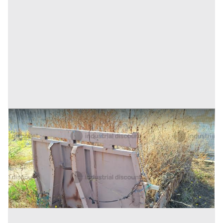
21#9242 Cassone scarrabile da 3mc
Prezzo
250 €
Inserito il: 19/11/2025
Trapani
(Trapani)
Codice annuncio:
859764065
Annuncio scaduto