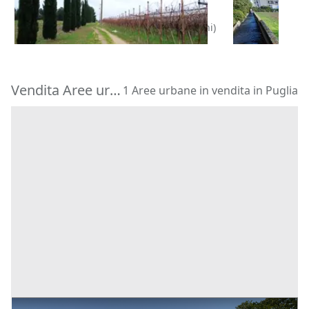
3.750 €
190.000 €
cantierizzab
Canosa di Puglia
(Barletta-Andria-Trani)
Locorotondo
Vendita Aree urbane in Puglia
1 Aree urbane in vendita in Puglia