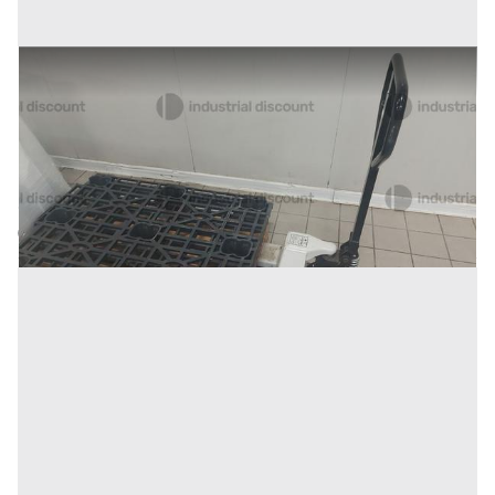
30#9470 Transpallet manuali
Prezzo
188 €
Inserito il: 10/02/2026
Conselve
(Padova)
Codice annuncio:
1467572918
Annuncio scaduto