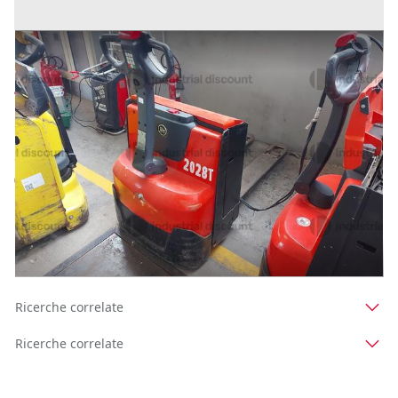
7#9470 Transpallet elettrico BT LWE200
Prezzo
454 €
Inserito il: 05/12/2025
Conselve
(Padova)
Codice annuncio:
949472640
Annuncio scaduto
1
2
Ricerche correlate
Ricerche correlate