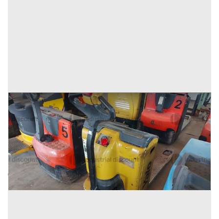
19#9470 Transpallet elettrico Yale MP18
Prezzo
389 €
Inserito il: 10/02/2026
Conselve
(Padova)
Codice annuncio:
2072083516
Annuncio scaduto