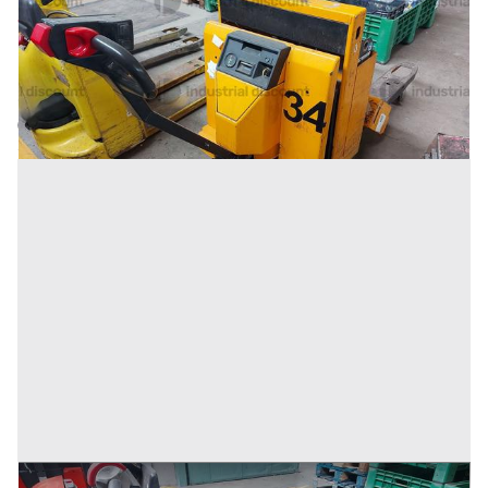
356 €
Inserito il: 10/02/2026
Conselve
(Padova)
Codice annuncio:
126154608
Annuncio scaduto