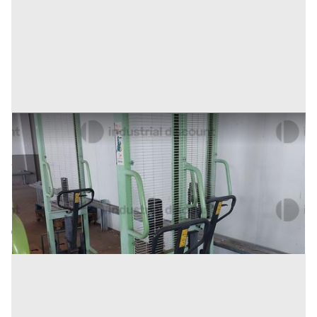
26#9470 Transapllet manuale Lifter MX10/16
Prezzo
272 €
Inserito il: 10/02/2026
Conselve
(Padova)
Codice annuncio:
152494393
Annuncio scaduto