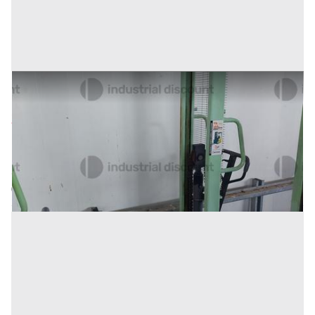
28#9470 Transapllet manuale Lifter MX10/16
Prezzo
272 €
Inserito il: 10/02/2026
Conselve
(Padova)
Codice annuncio:
1006013387
Annuncio scaduto