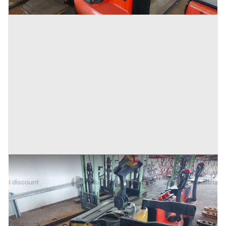
12#9470 Transpallet elettrico Yale MP20X
Prezzo
360 €
Inserito il: 10/02/2026
Conselve
(Padova)