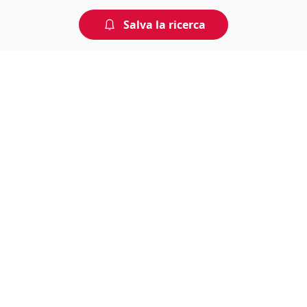
Salva la ricerca
Non perdere tempo, arriva per
primo!
Gli annunci che stai cercando arrivano direttamente
alla tua casella di posta!
Resta Aggiornato
Naviga il portale
Categorie