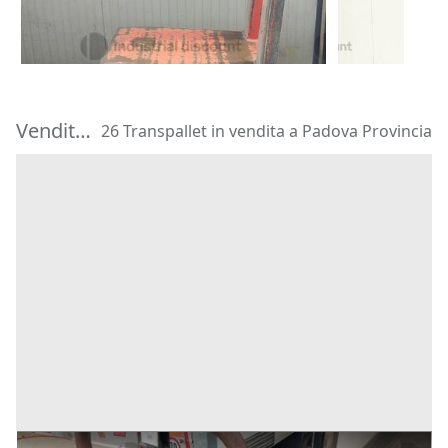
153 €
2.250 €
Mantova
(Mantova)
Mantova
(M
Vendita Transpallet in Provincia di Padova
26 Transpallet in vendita a Padova Provincia