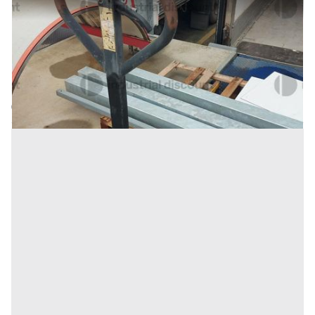
32#9470 Transpallet manuali
Prezzo
182 €
Inserito il: 10/02/2026
Conselve
(Padova)
Codice annuncio:
72054113
Annuncio scaduto