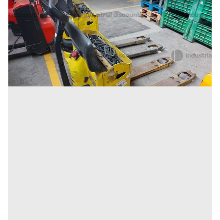
2#9470 Transpallet elettrico Yale MP16
Prezzo
292 €
Inserito il: 10/02/2026
Conselve
(Padova)
Codice annuncio:
1400847724
Annuncio scaduto