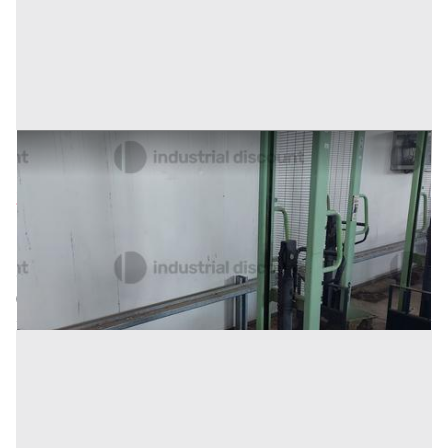
27#9470 Transapllet manuale Lifter MX10/16
Prezzo
272 €
Inserito il: 10/02/2026
Conselve
(Padova)
Codice annuncio:
340026922
Annuncio scaduto