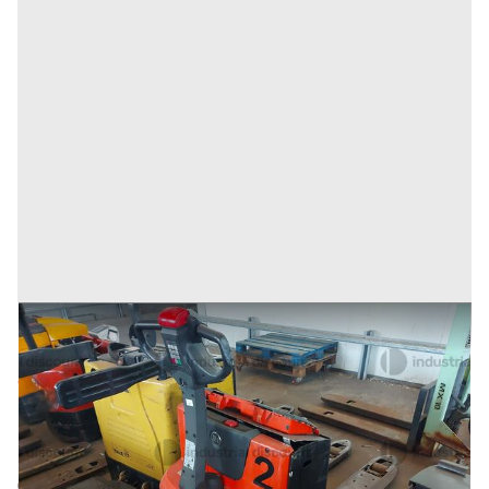
13#9470 Transpallet elettrico BT LWE200
Prezzo
324 €
Inserito il: 10/02/2026
Conselve
(Padova)
Codice annuncio:
829615081
Annuncio scaduto