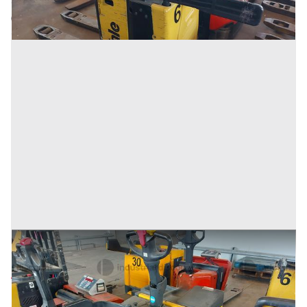
Codice annuncio:
673051698
Annuncio scaduto
9#9470 Transpallet elettrico OM TSX 20
Prezzo
454 €
Inserito il: 10/02/2026