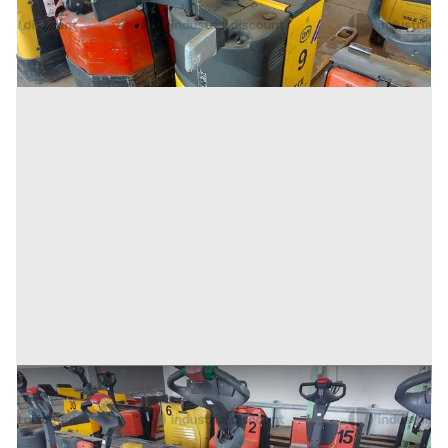
Conselve
(Padova)
Codice annuncio:
835736121
Annuncio scaduto
8#9470 Transpallet elettrico Jungheinrich Ere 120
Prezzo
504 €