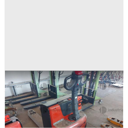
14#9470 Transpallet elettrico BT
Prezzo
292 €
Inserito il: 10/02/2026
Conselve
(Padova)
Codice annuncio:
1823333690
Annuncio scaduto