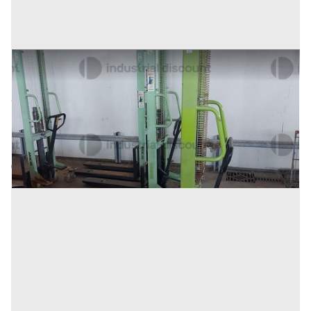
29#9470 Transapllet manuale Lifter MX10/16
Prezzo
272 €
Inserito il: 10/02/2026
Conselve
(Padova)
Codice annuncio:
1098198334
Annuncio scaduto