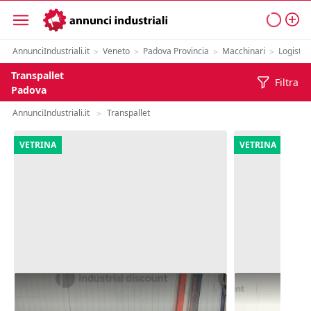
AnnunciIndustriali.it
Veneto
Padova Provincia
Macchinari
Logistic
>
>
>
>
Transpallet
Filtra
Padova
AnnunciIndustriali.it
Transpallet
>
VETRINA
VETRINA
12#10277 Transpallet Kalmar
10#10277 Tra
Equipment C