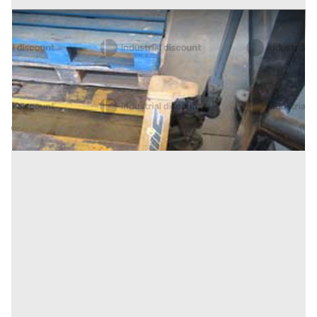
31#9470 Transpallet manuali
Prezzo
182 €
Inserito il: 10/02/2026
Conselve
(Padova)
Codice annuncio:
2069566514
Annuncio scaduto