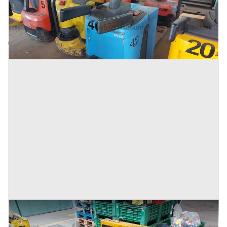
Inserito il: 10/02/2026
Conselve
(Padova)
Codice annuncio:
1088738025
Annuncio scaduto
3#9470 Transpallet elettrico Jungheinrich Eje L 16
Prezzo