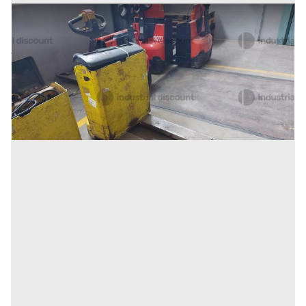
1#9470 Transpallet elettrico Yale MP18
Prezzo
318 €
Inserito il: 10/02/2026
Conselve
(Padova)
Codice annuncio:
406949698
Annuncio scaduto