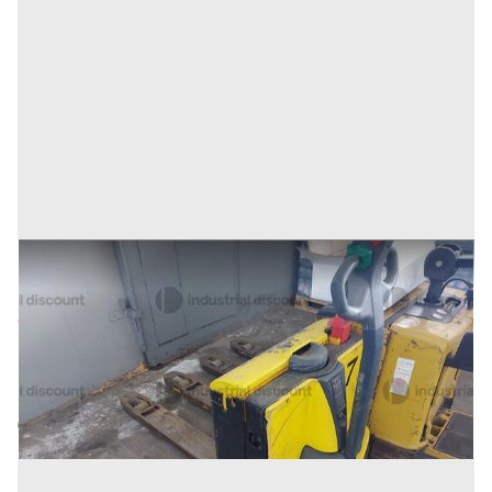
18#9470 Transpallet elettrico
Prezzo
292 €
Inserito il: 10/02/2026
Conselve
(Padova)
Codice annuncio:
2121326034
Annuncio scaduto