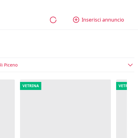
bili
Aziende e quote
Tutti gli annunci
Come funziona
Inserisci annuncio
li Piceno
VETRINA
VETRINA