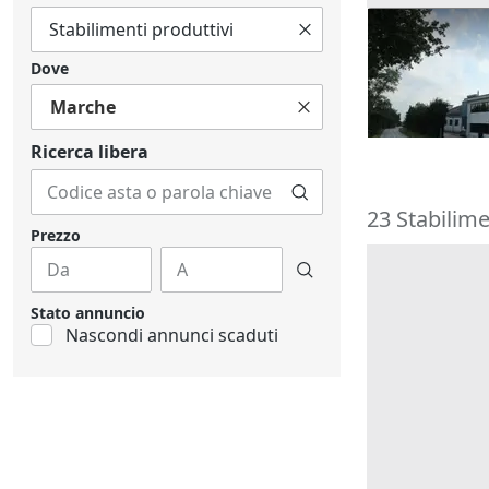
#14420 Comp
terreno edifi
Dove
325.000 €
Marche
Belvedere O
Ricerca libera
23 Stabilime
Prezzo
Stato annuncio
Nascondi annunci scaduti