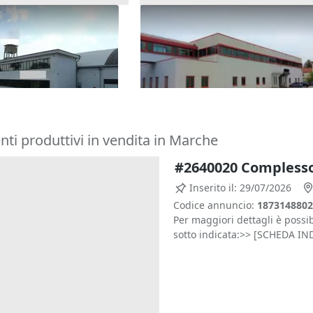
lesso produttivo con
#17972 Capannone produttiv
cabile
cabina elettrica
774.000 €
strense
(Ancona)
Monsano
(Ancona)
nti produttivi in vendita in Marche
Inserito il: 29/07/2026
Codice annuncio:
1873148802
Per maggiori dettagli è possib
sotto indicata:>> [SCHEDA I