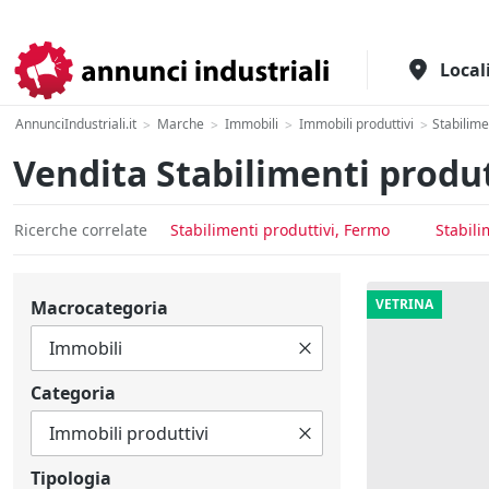
Il portale italiano per l'industria
Local
AnnunciIndustriali.it
Marche
Immobili
Immobili produttivi
Stabilime
>
>
>
>
Vendita Stabilimenti produt
Ricerche correlate
Stabilimenti produttivi, Fermo
Stabili
VETRINA
Macrocategoria
Categoria
Tipologia