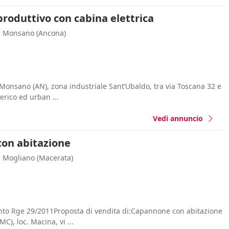
oduttivo con cabina elettrica
Monsano
(Ancona)
Monsano (AN), zona industriale Sant’Ubaldo, tra via Toscana 32 e
ferico ed urban ...
Vedi annuncio
on abitazione
Mogliano
(Macerata)
nto Rge 29/2011Proposta di vendita di:Capannone con abitazione
C), loc. Macina, vi ...