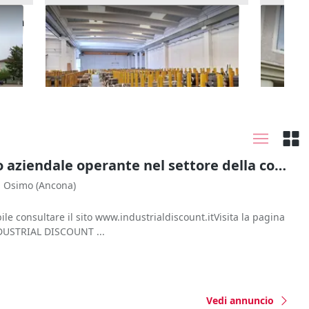
o con
#2640020 Complesso aziendale
#15858
operante nel settore della
173.00
commercializzazione di metalli
Osimo
(Ancona)
ferrosi e non ferrosi
Mogli
#2640020 Complesso aziendale operante nel settore della commercializzazione di metalli ferrosi e non ferrosi
Osimo
(Ancona)
ile consultare il sito www.industrialdiscount.itVisita la pagina
NDUSTRIAL DISCOUNT ...
Vedi annuncio