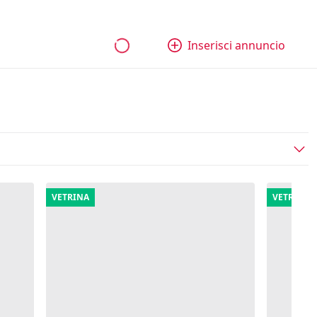
bili
Aziende e quote
Tutti gli annunci
Come funziona
Inserisci annuncio
VETRINA
VETRINA