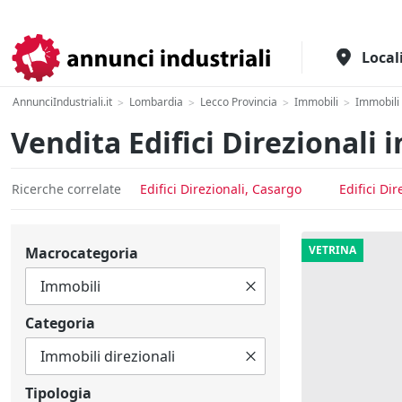
Il portale italiano per l'industria
Local
AnnunciIndustriali.it
Lombardia
Lecco Provincia
Immobili
Immobili 
>
>
>
>
Vendita Edifici Direzionali 
Ricerche correlate
Edifici Direzionali, Casargo
Edifici Di
VETRINA
Macrocategoria
Categoria
Tipologia