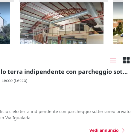
n
#24538 Porzione di fabbricato, con
#23582 
possibilità di frazionamento, oltre
auto e 
160.00
a 30 posti auto di pertinenza
Nova Milanese
(Monza e della Brianza)
Trezza
#2537729 Edificio cielo terra indipendente con parcheggio sotterraneo privato e ampia area esterna
Lecco
(Lecco)
icio cielo terra indipendente con parcheggio sotterraneo privato
in Via Igualada ...
Vedi annuncio