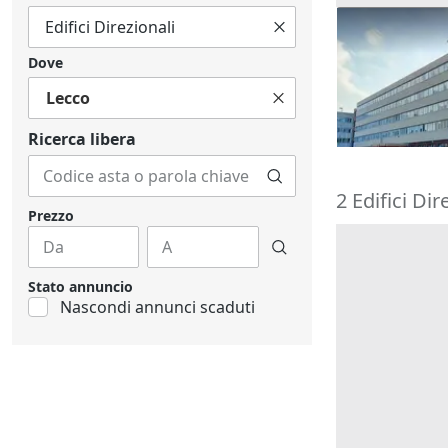
#2537729 Edif
indipendent
Dove
3.500.000 
sotterraneo 
esterna
Lecco
Lecco
(Lecco
Ricerca libera
2 Edifici Di
Prezzo
Stato annuncio
Nascondi annunci scaduti