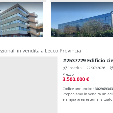
icio cielo terra
#25736 Edificio direzionale co
e con parcheggio
uffici, mensa e cortile
€
1.700.000 €
privato e ampia area
)
Cornate d'Adda
(Monza e della Brianza)
rezionali in vendita a Lecco Provincia
Inserito il: 22/07/2026
Prezzo
3.500.000 €
Codice annuncio:
1302969343
Proponiamo in vendita un edif
e ampia area esterna, situato 