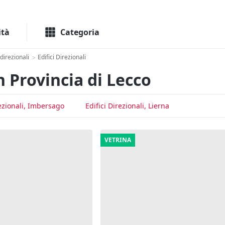
Macchinari
Immo
ità
Categoria
direzionali
Edifici Direzionali
>
in Provincia di Lecco
rezionali, Imbersago
Edifici Direzionali, Lierna
VETRINA