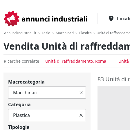
Il portale italiano per l'industria
Local
AnnunciIndustriali.it
Lazio
Macchinari
Plastica
Unità di raffreddam
>
>
>
>
Vendita Unità di raffredda
Ricerche correlate
Unità di raffreddamento, Roma
Unità
83 Unità di 
Macrocategoria
Categoria
Tipologia