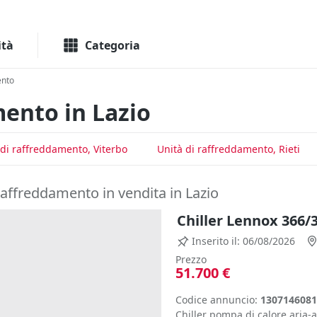
Macchinari
Immo
ità
Categoria
ento
mento in Lazio
 di raffreddamento, Viterbo
Unità di raffreddamento, Rieti
raffreddamento in vendita in Lazio
Chiller Lennox 366/
Inserito il: 06/08/2026
Prezzo
51.700 €
Codice annuncio:
1307146081
Chiller pompa di calore aria