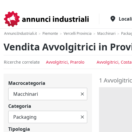
Il portale italiano per l'industria
Local
AnnunciIndustriali.it
Piemonte
Vercelli Provincia
Macchinari
Packa
>
>
>
>
Vendita Avvolgitrici in Provi
Ricerche correlate
Avvolgitrici, Prarolo
Avvolgitrici, Cost
1 Avvolgitric
Macrocategoria
Categoria
Tipologia