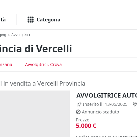
Macchinari
Immo
ità
Categoria
ging
Avvolgitrici
>
ncia di Vercelli
anzana
Avvolgitrici, Crova
i in vendita a Vercelli Provincia
AVVOLGITRICE AUT
Inserito il: 13/05/2025
Annuncio scaduto
Prezzo
5.000 €