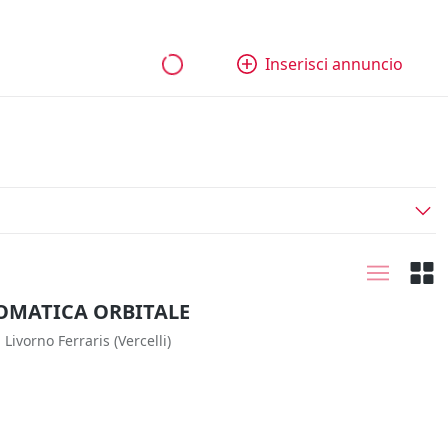
bili
Aziende e quote
Tutti gli annunci
Come funziona
Inserisci annuncio
OMATICA ORBITALE
Livorno Ferraris
(Vercelli)