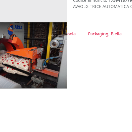
Codice annuncio:
1759413779
AVVOLGITRICE AUTOMATICA 
te
Packaging, Verbano-Cusio-Ossola
Packaging, Biella