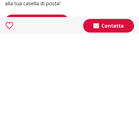
alla tua casella di posta!
Resta Aggiornato
Contatta
Naviga il portale
Categorie
Annunci Industriali
Social
Certificazioni