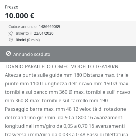
Prezzo
10.000 €
Codice annuncio
1486669089
Inserito il
22/01/2020
Rimini (Rimini)
Descrizione
Dettagli
Posizione
Richiedi Info
Annuncio scaduto
TORNIO PARALLELO COMEC MODELLO TGA180/N
Altezza punte sulle guide mm 180 Distanza max. tra le
punte mm 1100 Lunghezza dell’incavo mm 150 Ø max.
tornibile sul banco mm 360 Ø max. tornibile sull’incavo
mm 360 Ø max. tornibile sul carrello mm 190
Passaggio barra max. mm 48 12 velocità di rotazione
del mandrino giri/min. da 50 a 1800 16 avanzamenti
longitudinali mm/giro da 0,05 a 0,70 16 avanzamenti
trasversali mm/giro da 0,033 a 0,48 Passi di filettatura