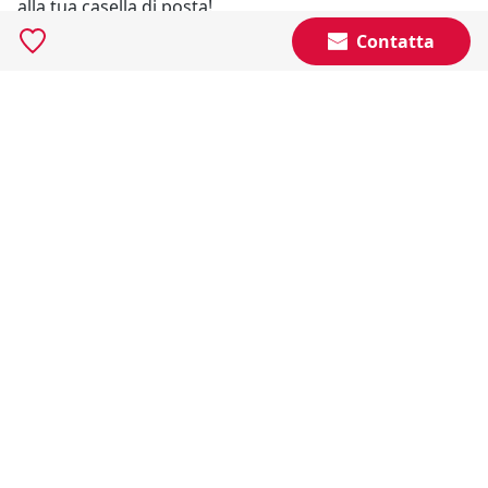
alla tua casella di posta!
Contatta
Resta Aggiornato
Naviga il portale
Categorie
Annunci Industriali
Social
Certificazioni