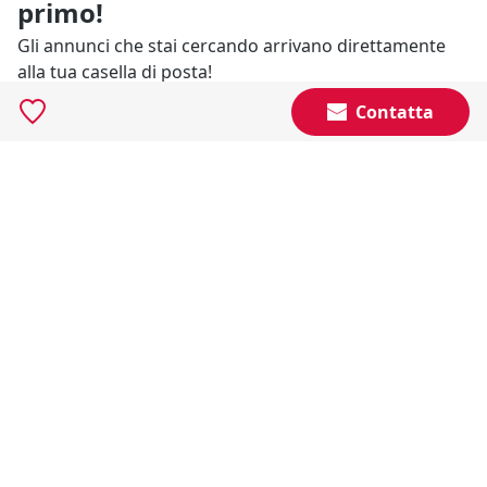
primo!
Gli annunci che stai cercando arrivano direttamente
alla tua casella di posta!
Contatta
Resta Aggiornato
Naviga il portale
Categorie
Annunci Industriali
Social