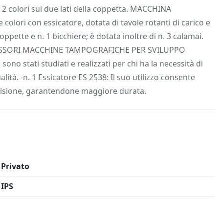
 Info
Salva in preferiti
2 colori sui due lati della coppetta. MACCHINA
ri con essicatore, dotata di tavole rotanti di carico e
ppette e n. 1 bicchiere; è dotata inoltre di n. 3 calamai.
. ACCESSORI MACCHINE TAMPOGRAFICHE PER SVILUPPO
ono stati studiati e realizzati per chi ha la necessità di
lità. -n. 1 Essicatore ES 2538: Il suo utilizzo consente
incisione, garantendone maggiore durata.
Privato
IPS