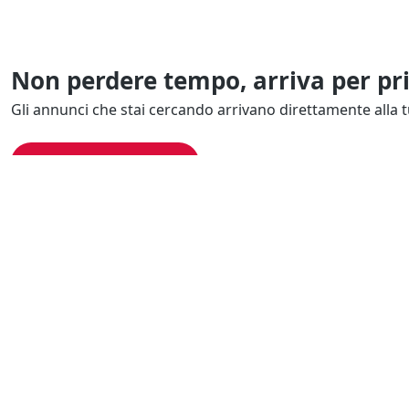
Non perdere tempo, arriva per pr
Gli annunci che stai cercando arrivano direttamente alla t
Resta Aggiornato
Naviga il portale
Categor
Cerca per località
Complessi azi
Cerca per categoria
Proprietà intel
Cerca in tutta Italia
Quote societar