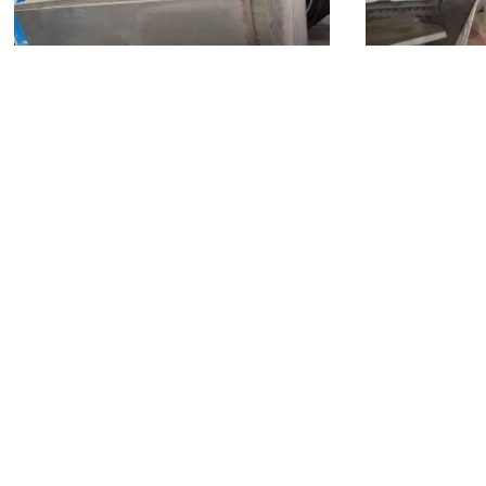
Valdina
(Mes
Torino
(Torino)