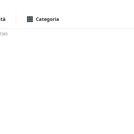
Macchinari
Immo
ità
Categoria
7265