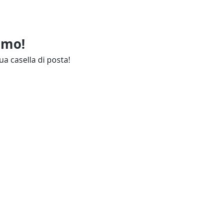
imo!
ua casella di posta!
ie
Annunci Industria
endali
Resta aggiornato
lettuali
Contatti
ie
Guida