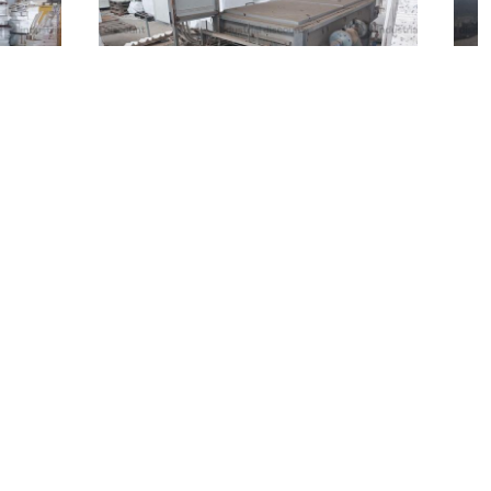
Valdina
(Messina)