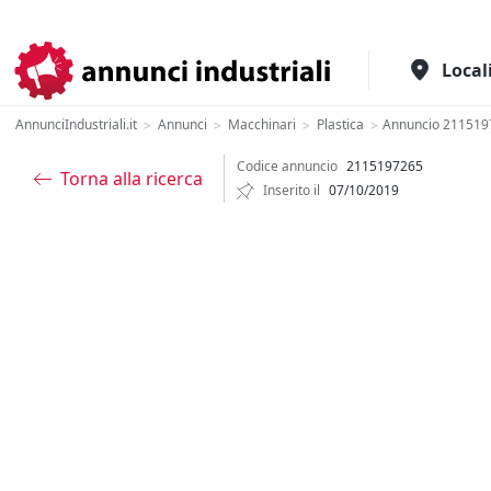
Il portale italiano per l'industria
Local
AnnunciIndustriali.it
Annunci
Macchinari
Plastica
Annuncio 211519
>
>
>
>
Codice annuncio
2115197265
Torna alla ricerca
Inserito il
07/10/2019