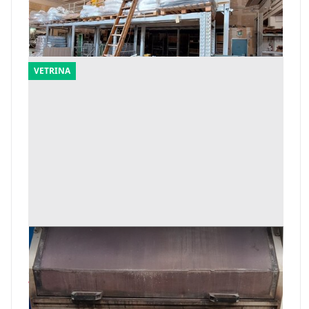
Offerta minima
28.005 €
Civitanova Marche
(Macerata)
VETRINA
12#8357 Macchina lavaggio gamelle Vimatic
mod. ROTOJET356
Offerta minima
700 €
Torino
(Torino)