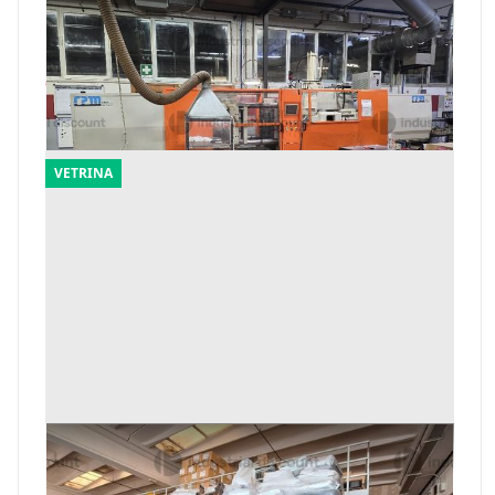
1#9969 Pressa a iniezione orizzontale per
gomma RPM
Offerta minima
6.000 €
Castelli Calepio
(Bergamo)
VETRINA
159#9909 Materie prime per stampaggio
plastica