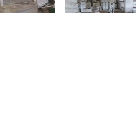
sina)
Valdina
(Messina)