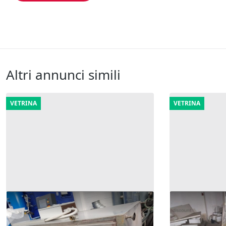
Altri annunci simili
VETRINA
VETRINA
11#8357 Macchina di lavaggio
23#9987 Regg
fusti VIMATIC tipo "Roto 500"
2.168 €
700 €