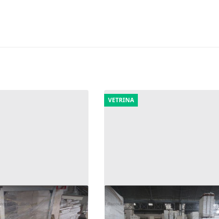
VETRINA
iatrici
25#9987 Prodotti finiti e ric
meccanici
13.449 €