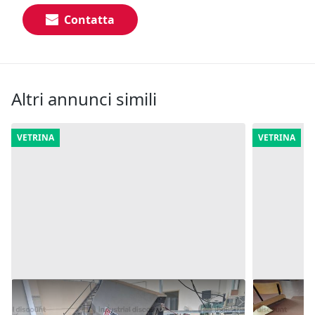
Contatta
Altri annunci simili
VETRINA
VETRINA
1#10165 Macchine premonta Molina
113#9770 
Bianchi e macchina inchiodatacchi