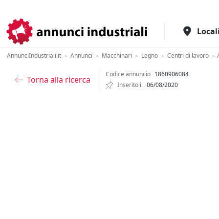
Il portale italiano per l'industria
Local
AnnunciIndustriali.it
Annunci
Macchinari
Legno
Centri di lavoro
>
>
>
>
>
Codice annuncio
1860906084
Torna alla ricerca
Inserito il
06/08/2020