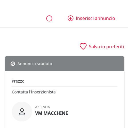
bili
Aziende e quote
Tutti gli annunci
Come funziona
Inserisci annuncio
Salva in preferiti
Annuncio scaduto
Prezzo
Contatta l'inserzionista
AZIENDA
VM MACCHINE