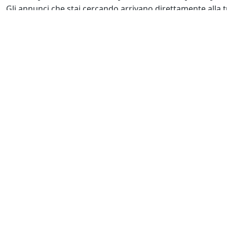
Gli annunci che stai cercando arrivano direttamente alla t
Resta Aggiornato
Naviga il portale
Categor
Cerca per località
Complessi azi
Cerca per categoria
Proprietà intel
Cerca in tutta Italia
Quote societar
Tutti gli annunci
Immobili comm
Immobili direz
Immobili produ