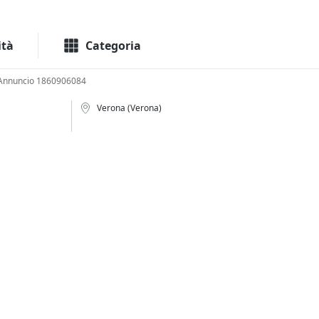
Macchinari
Immo
ità
Categoria
Annuncio 1860906084
Verona (Verona)