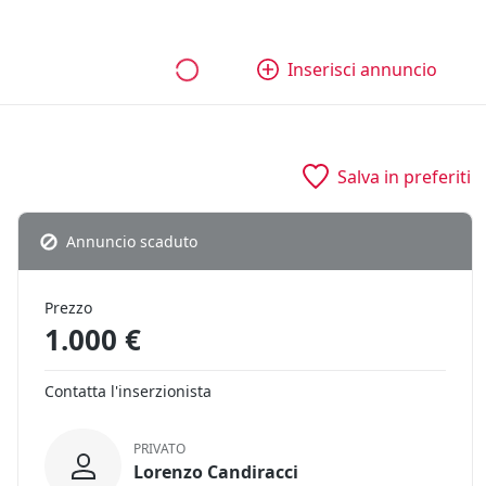
bili
Aziende e quote
Tutti gli annunci
Come funziona
Inserisci annuncio
Salva in preferiti
Annuncio scaduto
Prezzo
1.000 €
Contatta l'inserzionista
PRIVATO
Lorenzo Candiracci