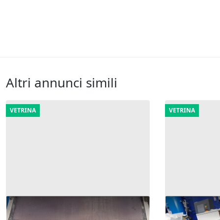
Altri annunci simili
VETRINA
VETRINA
12#8357 Macchina lavaggio
11#8357 Mac
gamelle Vimatic mod.
fusti VIMATI