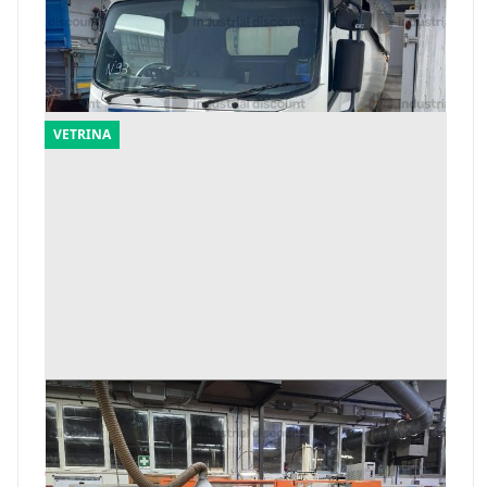
Offerta minima
9.900 €
Arpaia
(Benevento)
VETRINA
1#9969 Pressa a iniezione orizzontale per
gomma RPM
Offerta minima
6.000 €