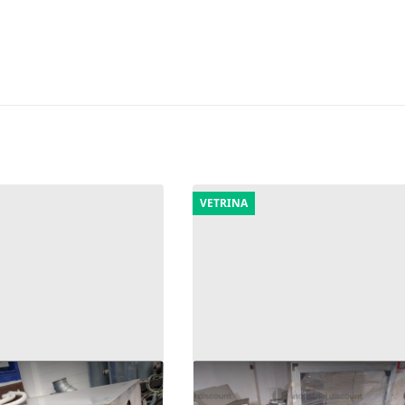
VETRINA
china di lavaggio
23#9987 Reggiatrici
C tipo "Roto 500"