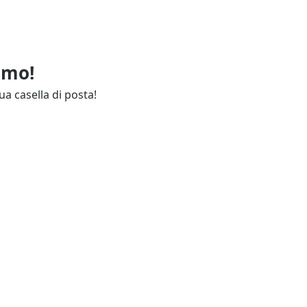
imo!
ua casella di posta!
ie
Annunci Industria
endali
Resta aggiornato
lettuali
Contatti
ie
Guida