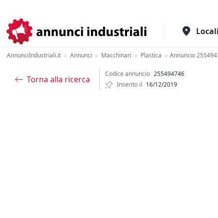
Il portale italiano per l'industria
Local
AnnunciIndustriali.it
Annunci
Macchinari
Plastica
Annuncio 255494
>
>
>
>
Codice annuncio
255494746
Torna alla ricerca
Inserito il
16/12/2019