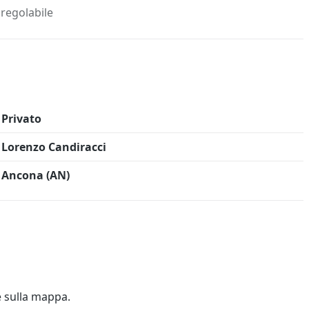
 Info
Salva in preferiti
 regolabile
Privato
Lorenzo Candiracci
Ancona (AN)
e sulla mappa.