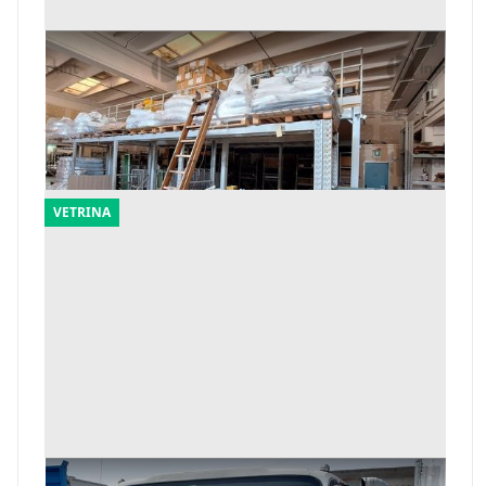
159#9909 Materie prime per stampaggio
plastica
Offerta minima
28.005 €
Civitanova Marche
(Macerata)
VETRINA
3#10311 Compattatore per rifiuti Isuzu