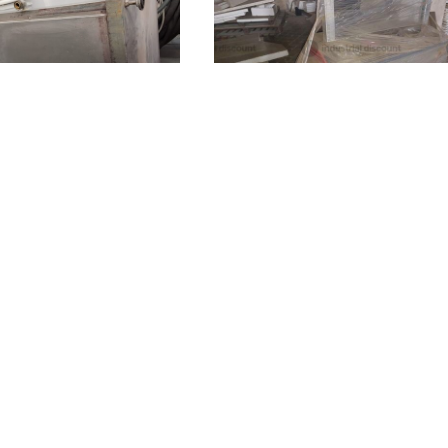
2.168 €
Valdina
(Messina)
o)