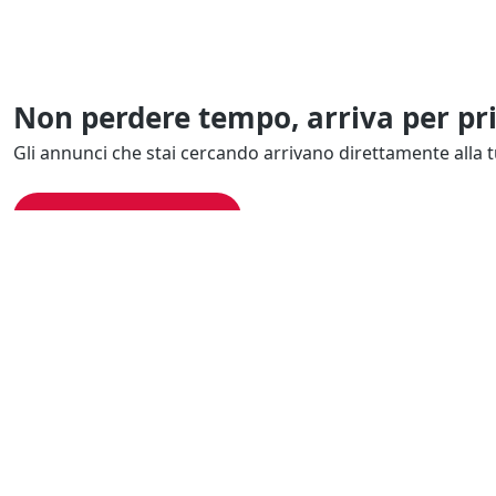
Non perdere tempo, arriva per pr
Gli annunci che stai cercando arrivano direttamente alla t
Resta Aggiornato
Naviga il portale
Categor
Cerca per località
Complessi azi
Cerca per categoria
Proprietà intel
Cerca in tutta Italia
Quote societar