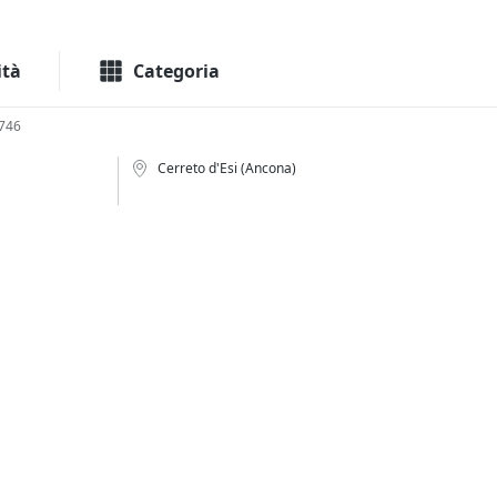
Macchinari
Immo
ità
Categoria
746
Cerreto d'Esi (Ancona)