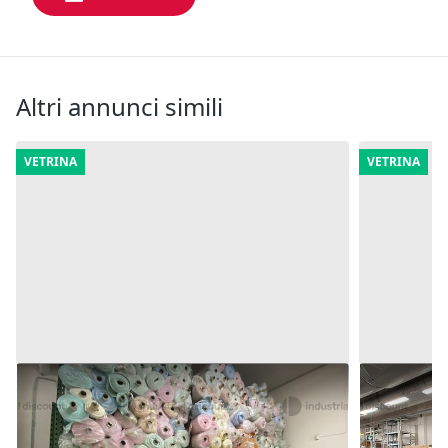
Altri annunci simili
VETRINA
VETRINA
8#9748 Scaffalature
33#10103 
vendita 
2.637 €
19.358 €