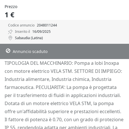
Prezzo
1 €
Codice annuncio
2048011244
Inserito il
16/09/2025
Sabaudia (Latina)
Descrizione
Dettagli
Posizione
Richiedi Info
Annuncio scaduto
TIPOLOGIA DEL MACCHINARIO: Pompa a lobi Inoxpa
con motore elettrico VELA STM. SETTORE DI IMPIEGO:
Industria alimentare, Industria chimica, Industria
farmaceutica. PECULIARITA’: La pompa è progettata
per il trasferimento di fluidi in applicazioni industriali.
Dotata di un motore elettrico VELA STM, la pompa
offre un'affidabilità superiore e prestazioni eccellenti.
Il fattore di potenza è 0.70, con un grado di protezione
IP 55, rendendola adatta per ambienti industriali. La