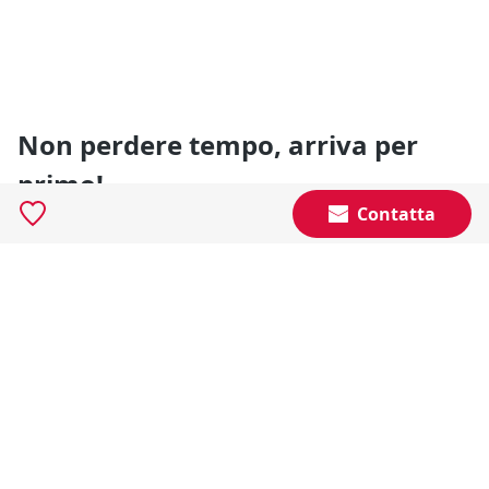
Non perdere tempo, arriva per
primo!
Contatta
Gli annunci che stai cercando arrivano direttamente
alla tua casella di posta!
Resta Aggiornato
Naviga il portale
Categorie