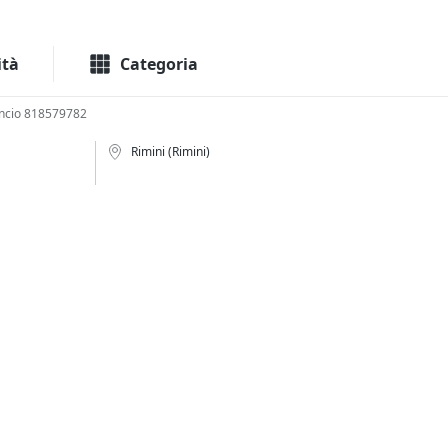
Macchinari
Immo
ità
Categoria
ncio 818579782
Rimini (Rimini)