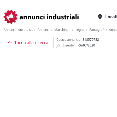
Il portale italiano per l'industria
Local
AnnunciIndustriali.it
Annunci
Macchinari
Legno
Pantografi
Annu
>
>
>
>
>
Codice annuncio
818579782
Torna alla ricerca
Inserito il
06/07/2020