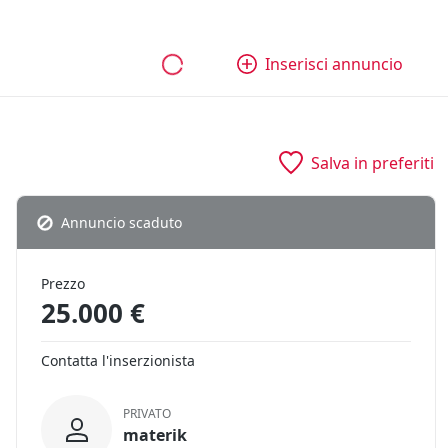
bili
Aziende e quote
Tutti gli annunci
Come funziona
Inserisci annuncio
Salva in preferiti
Annuncio scaduto
Prezzo
25.000 €
Contatta l'inserzionista
PRIVATO
materik