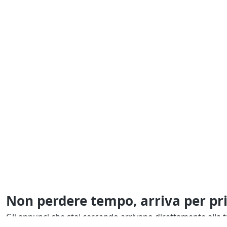
Non perdere tempo, arriva per pr
Gli annunci che stai cercando arrivano direttamente alla t