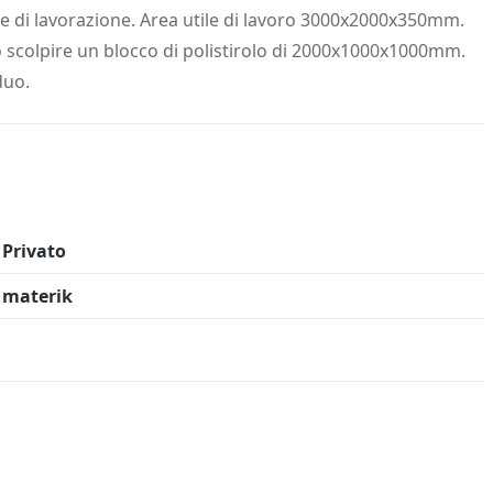
 Info
Salva in preferiti
di lavorazione. Area utile di lavoro 3000x2000x350mm.
ò scolpire un blocco di polistirolo di 2000x1000x1000mm.
duo.
Privato
materik