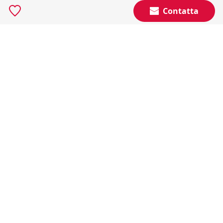
Contatta
Resta Aggiornato
Naviga il portale
Categorie
Annunci Industriali
Social
Certificazioni