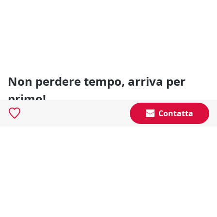
Non perdere tempo, arriva per
primo!
Contatta
Gli annunci che stai cercando arrivano direttamente
alla tua casella di posta!
Resta Aggiornato
Naviga il portale