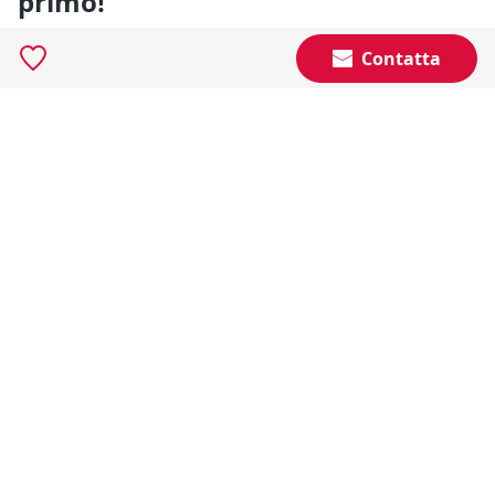
primo!
Gli annunci che stai cercando arrivano direttamente
Contatta
alla tua casella di posta!
Resta Aggiornato
Naviga il portale
Categorie
Annunci Industriali
Social