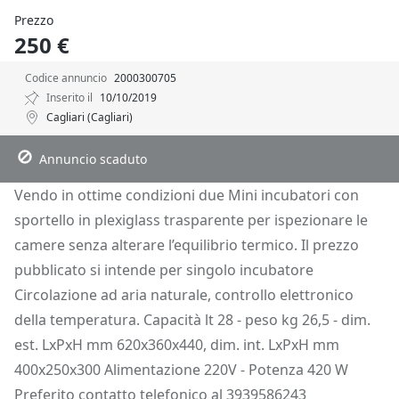
Prezzo
250 €
Codice annuncio
2000300705
Inserito il
10/10/2019
Cagliari (Cagliari)
Descrizione
Dettagli
Posizione
Richiedi Info
Annuncio scaduto
Vendo in ottime condizioni due Mini incubatori con
sportello in plexiglass trasparente per ispezionare le
camere senza alterare l’equilibrio termico. Il prezzo
pubblicato si intende per singolo incubatore
Circolazione ad aria naturale, controllo elettronico
della temperatura. Capacità lt 28 - peso kg 26,5 - dim.
est. LxPxH mm 620x360x440, dim. int. LxPxH mm
400x250x300 Alimentazione 220V - Potenza 420 W
Preferito contatto telefonico al 3939586243