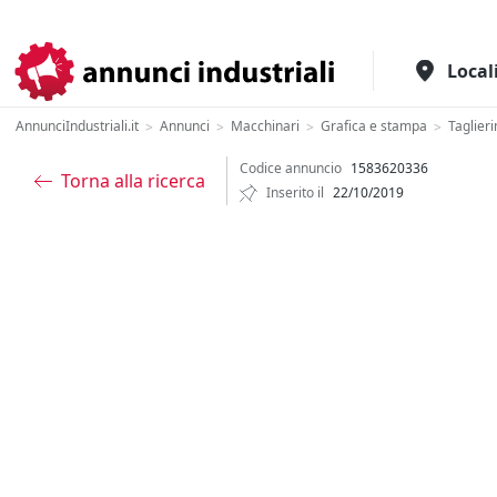
Il portale italiano per l'industria
Local
AnnunciIndustriali.it
Annunci
Macchinari
Grafica e stampa
Taglieri
>
>
>
>
Codice annuncio
1583620336
Torna alla ricerca
Inserito il
22/10/2019