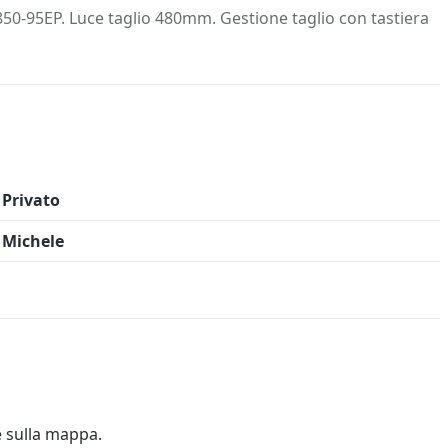
 Info
Salva in preferiti
50-95EP. Luce taglio 480mm. Gestione taglio con tastiera
Privato
Michele
e sulla mappa.