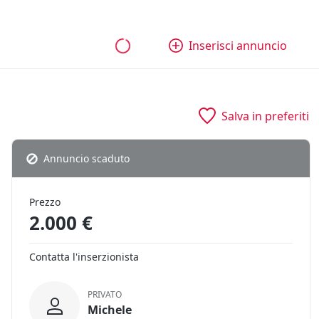
bili
Aziende e quote
Tutti gli annunci
Come funziona
Inserisci annuncio
Salva in preferiti
Annuncio scaduto
Prezzo
2.000 €
Contatta l'inserzionista
PRIVATO
Michele