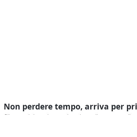
Non perdere tempo, arriva per pr
Gli annunci che stai cercando arrivano direttamente alla t
Resta Aggiornato