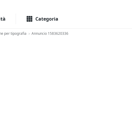
Macchinari
Immo
ità
Categoria
ne per tipografia
Annuncio 1583620336
>