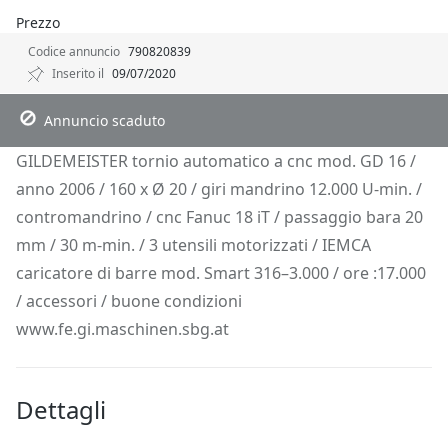
Prezzo
Codice annuncio
790820839
Inserito il
09/07/2020
Descrizione
Dettagli
Posizione
Richiedi Info
Annuncio scaduto
GILDEMEISTER tornio automatico a cnc mod. GD 16 /
anno 2006 / 160 x Ø 20 / giri mandrino 12.000 U-min. /
contromandrino / cnc Fanuc 18 iT / passaggio bara 20
mm / 30 m-min. / 3 utensili motorizzati / IEMCA
caricatore di barre mod. Smart 316–3.000 / ore :17.000
/ accessori / buone condizioni
www.fe.gi.maschinen.sbg.at
Dettagli