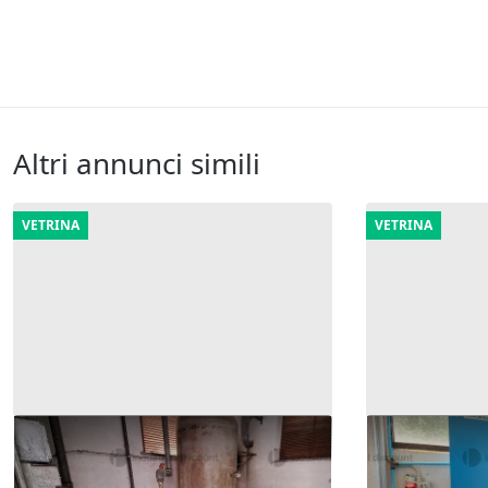
Altri annunci simili
VETRINA
VETRINA
42#9818 Compressore Kaeser ed
18#8723 Com
essiccatore FSN
900 €
2.080 €