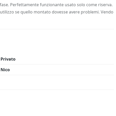
 Info
Salva in preferiti
ifase. Perfettamente funzionante usato solo come riserva.
utilizzo se quello montato dovesse avere problemi. Vendo
Privato
Nico