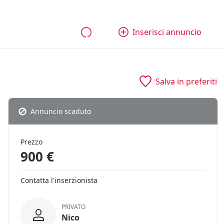
bili
Aziende e quote
Tutti gli annunci
Come funziona
Inserisci annuncio
Salva in preferiti
Annuncio scaduto
Prezzo
900 €
Contatta l'inserzionista
PRIVATO
Nico