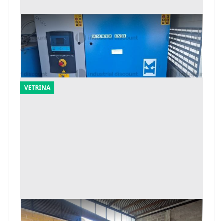
9#9883 Compressore ad aria Mark
Offerta minima
3.369 €
Casarano
(Lecce)
VETRINA
9#10213 Gruppi elettrogeni e Compressori