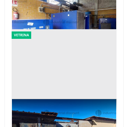
industriali
Offerta minima
11.000 €
Fara Filiorum Petri
(Chieti)
VETRINA
24#9884 Impianto aria compressa
Offerta minima
3.584 €
Gioia Tauro
(Reggio Calabria)