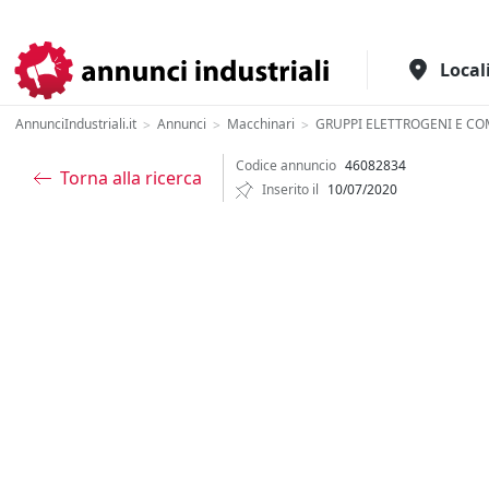
Il portale italiano per l'industria
Local
AnnunciIndustriali.it
Annunci
Macchinari
GRUPPI ELETTROGENI E CO
>
>
>
Codice annuncio
46082834
Torna alla ricerca
Inserito il
10/07/2020