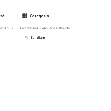
Macchinari
Immo
ità
Categoria
MPRESSORI
Compressori
Annuncio 46082834
>
>
Bari (Bari)