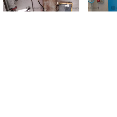
Roma
(Roma
Civitanova Marche
(Macerata)