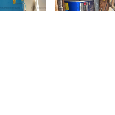
)
Spoleto
(Perugia)