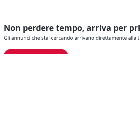
Non perdere tempo, arriva per pr
Gli annunci che stai cercando arrivano direttamente alla t
Resta Aggiornato
Naviga il portale
Categor
Cerca per località
Complessi azi
Cerca per categoria
Proprietà intel
Cerca in tutta Italia
Quote societar