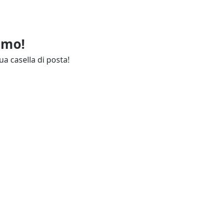
imo!
ua casella di posta!
ie
Annunci Industria
endali
Resta aggiornato
lettuali
Contatti
ie
Guida