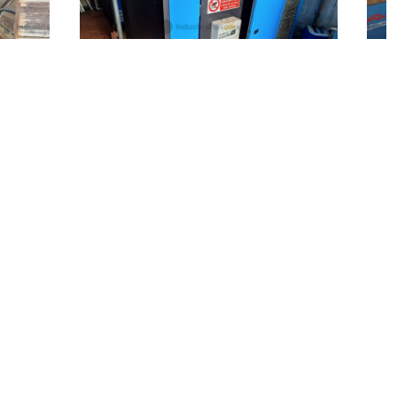
Matelica
(Macerata)