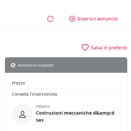
bili
Aziende e quote
Tutti gli annunci
Come funziona
Inserisci annuncio
Salva in preferiti
Annuncio scaduto
Prezzo
Contatta l'inserzionista
PRIVATO
Costruzioni meccaniche d&amp;d
sas