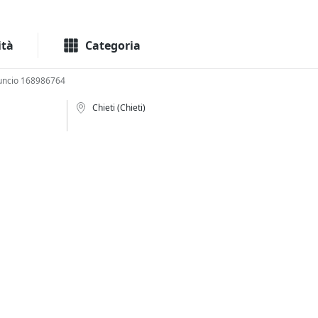
Macchinari
Immo
ità
Categoria
uncio 168986764
Chieti (Chieti)