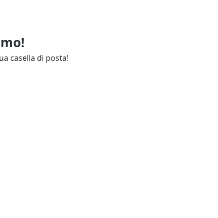
imo!
ua casella di posta!
ie
Annunci Industria
endali
Resta aggiornato
lettuali
Contatti
ie
Guida