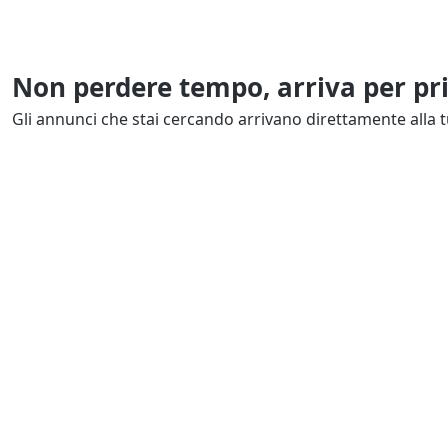
Non perdere tempo, arriva per pr
Gli annunci che stai cercando arrivano direttamente alla t
Resta Aggiornato
Naviga il portale
Categor
Cerca per località
Complessi azi
Cerca per categoria
Proprietà intel
Cerca in tutta Italia
Quote societar