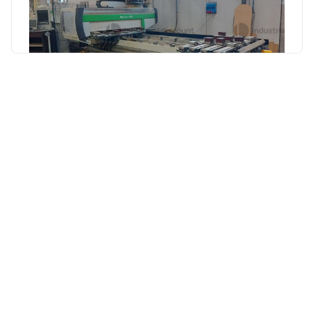
19.256 €
Pianezze
(Vicenza)