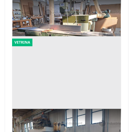
1#10108 Macchinari per falegnameria
Offerta minima
2.888 €
Monsano
(Ancona)
VETRINA
1#9685 Macchinari ed attrezzature per la
lavorazione del legno
Offerta minima