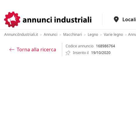
Il portale italiano per l'industria
Local
AnnunciIndustriali.it
Annunci
Macchinari
Legno
Varie legno
Ann
>
>
>
>
>
Codice annuncio
168986764
Torna alla ricerca
Inserito il
19/10/2020