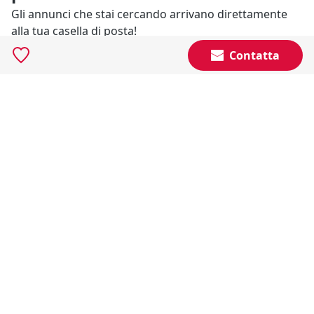
Gli annunci che stai cercando arrivano direttamente
alla tua casella di posta!
Contatta
Resta Aggiornato
Naviga il portale
Categorie
Annunci Industriali
Social