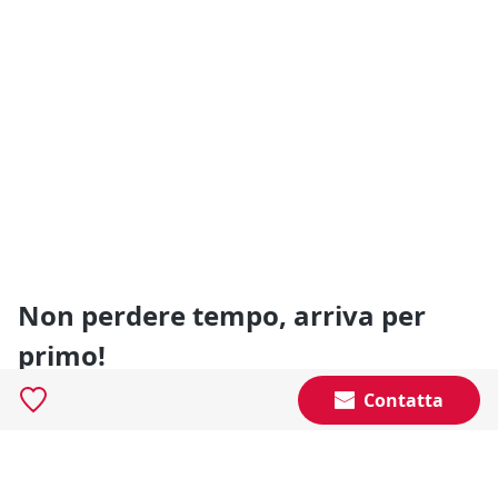
Non perdere tempo, arriva per
primo!
Gli annunci che stai cercando arrivano direttamente
Contatta
alla tua casella di posta!
Resta Aggiornato