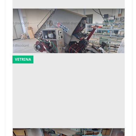
1#10165 Macchine premonta Molina Bianchi
e macchina inchiodatacchi Brustia
Offerta minima
2.625 €
Vigevano
(Pavia)
VETRINA
113#9770 Macchina da cucire