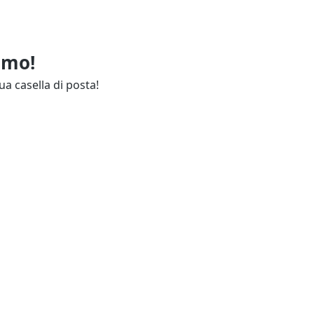
imo!
ua casella di posta!
ie
Annunci Industria
endali
Resta aggiornato
lettuali
Contatti
ie
Guida