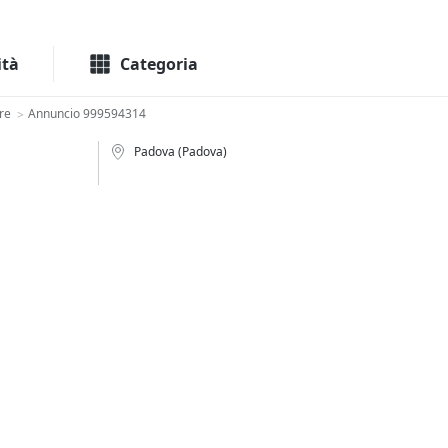
Macchinari
Immo
ità
Categoria
re
Annuncio 999594314
>
Padova (Padova)