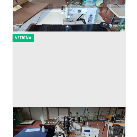
Offerta minima
2.048 €
Matelica
(Macerata)
VETRINA
118#9770 Macchina da cucire
Offerta minima
5.120 €
Matelica
(Macerata)