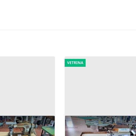
VETRINA
cchine da cucire
402#9770 Macchine da cucir
iche
4.736 €