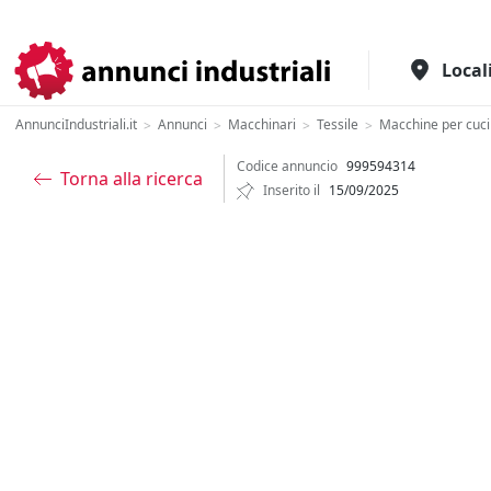
Il portale italiano per l'industria
Local
AnnunciIndustriali.it
Annunci
Macchinari
Tessile
Macchine per cuci
>
>
>
>
Codice annuncio
999594314
Torna alla ricerca
Inserito il
15/09/2025