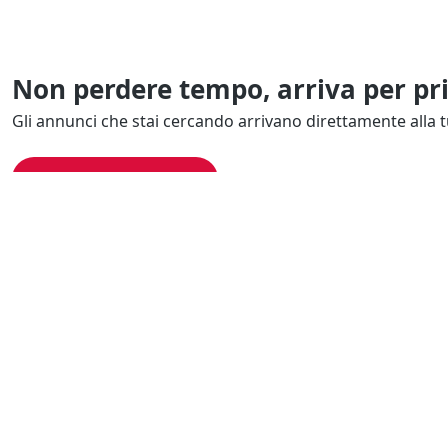
Non perdere tempo, arriva per pr
Gli annunci che stai cercando arrivano direttamente alla t
Resta Aggiornato
Naviga il portale
Categor
Cerca per località
Complessi azi
Cerca per categoria
Proprietà intel
Cerca in tutta Italia
Quote societar