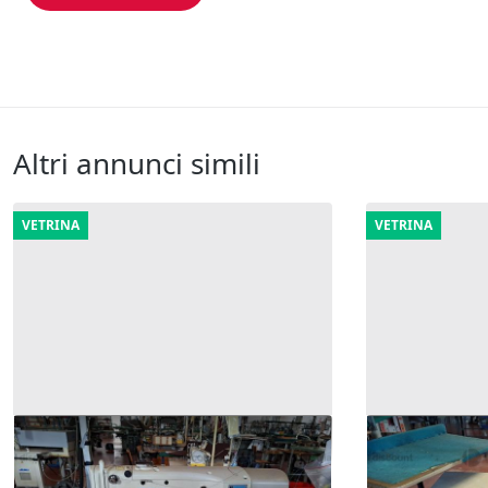
Altri annunci simili
VETRINA
VETRINA
138#9770 Macchina da cucire
404#9770 Ma
attacca man
3.072 €
4.045 €