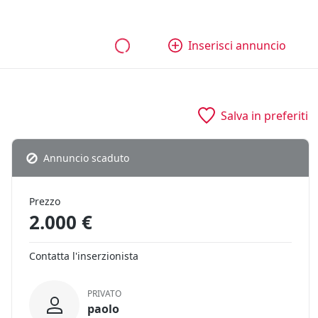
bili
Aziende e quote
Tutti gli annunci
Come funziona
Inserisci annuncio
Salva in preferiti
Annuncio scaduto
Prezzo
2.000 €
Contatta l'inserzionista
PRIVATO
paolo