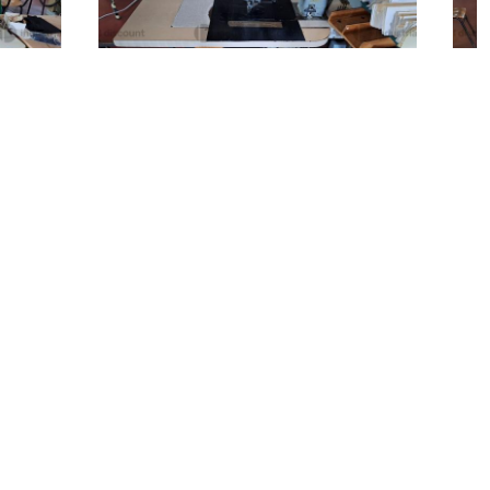
Matelica
(Macerata)