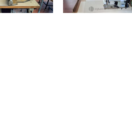
Matelica
(Macerata)
cerata)