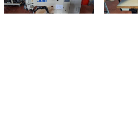
Matelica
(Macerata)
Matelica
(Ma