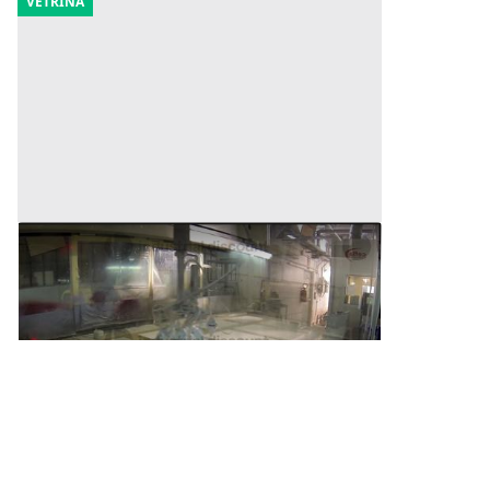
VETRINA
1#10226 Linea di verniciatura Cefla
90.000 €
Pesaro
(Pesaro e Urbino)