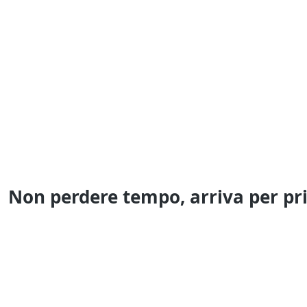
Non perdere tempo, arriva per pr
Gli annunci che stai cercando arrivano direttamente alla t
Resta Aggiornato