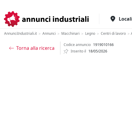
Il portale italiano per l'industria
Local
AnnunciIndustriali.it
Annunci
Macchinari
Legno
Centri di lavoro
>
>
>
>
>
Codice annuncio
1919010166
Torna alla ricerca
Inserito il
18/05/2026