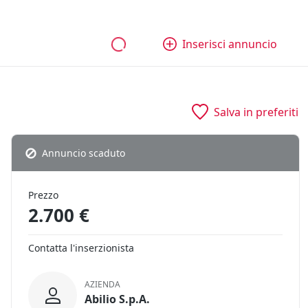
bili
Aziende e quote
Tutti gli annunci
Come funziona
Inserisci annuncio
Salva in preferiti
Annuncio scaduto
Prezzo
2.700 €
Contatta l'inserzionista
AZIENDA
Abilio S.p.A.