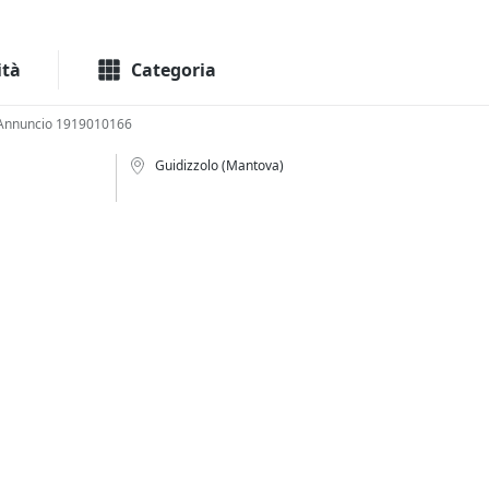
Macchinari
Immo
ità
Categoria
Annuncio 1919010166
Guidizzolo (Mantova)