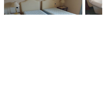
5.805 €
2.126 €
Cassino
(Frosinone)
Cassino