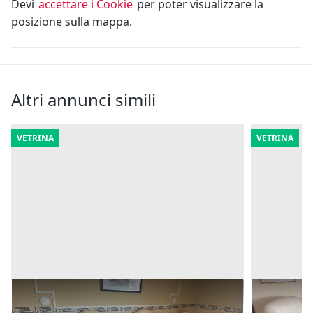
Devi
accettare i Cookie
per poter visualizzare la
posizione sulla mappa.
Altri annunci simili
VETRINA
VETRINA
3#8402 Arredamento camere hotel
1#8402 A