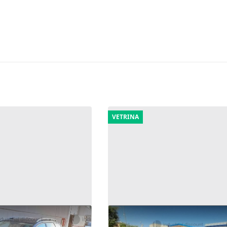
VETRINA
swagen Passat
1#10163 Autovettura Audi A