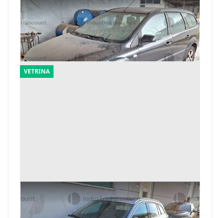
204#9818 Autovettura Ford Focus
Offerta minima
800 €
Civitanova Marche
(Macerata)
VETRINA
3#9909 Opel Insigna
Offerta minima
3.427 €