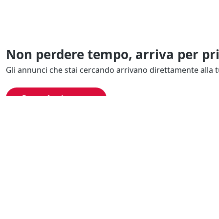
Non perdere tempo, arriva per pr
Gli annunci che stai cercando arrivano direttamente alla t
Resta Aggiornato
Naviga il portale
Categor
Cerca per località
Complessi azi
Cerca per categoria
Proprietà intel