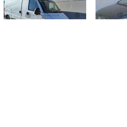
1.224 €
3.482 €
Civitanova Marche
(Macerata)
Civitanova 