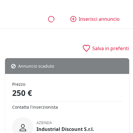
bili
Aziende e quote
Tutti gli annunci
Come funziona
Inserisci annuncio
Salva in preferiti
Annuncio scaduto
Prezzo
250 €
Contatta l'inserzionista
AZIENDA
Industrial Discount S.r.l.