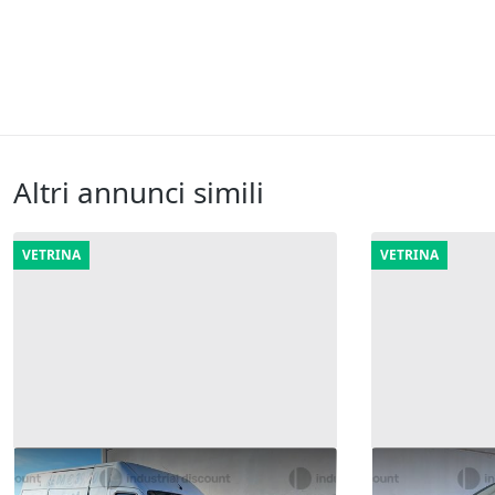
Altri annunci simili
VETRINA
VETRINA
4#9909 Fiat Ducato
2#9909 Wolk