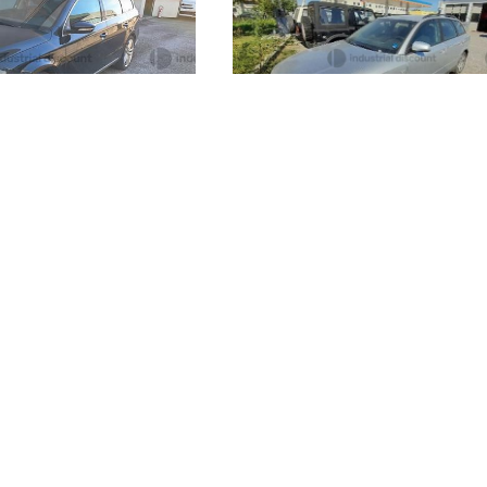
Fiat Doblò
150 €
Marche
(Macerata)
Macerata
(Macerata)