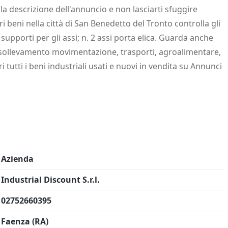
 Info
Salva in preferiti
la descrizione dell'annuncio e non lasciarti sfuggire
tri beni nella città di San Benedetto del Tronto controlla gli
supporti per gli assi; n. 2 assi porta elica. Guarda anche
e: sollevamento movimentazione, trasporti, agroalimentare,
utti i beni industriali usati e nuovi in vendita su Annunci
Azienda
Industrial Discount S.r.l.
02752660395
Faenza (RA)