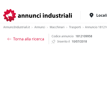
Il portale italiano per l'industria
Local
AnnunciIndustriali.it
Annunci
Macchinari
Trasporti
Annuncio 1812
>
>
>
>
Codice annuncio
1812109958
Torna alla ricerca
Inserito il
10/07/2018