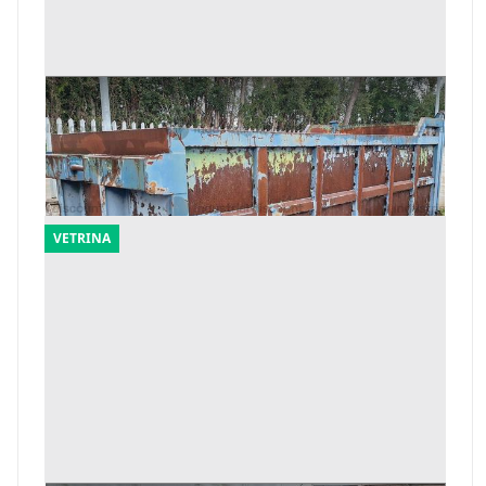
300#9818 Cassone scarrabile
Offerta minima
1.200 €
Civitanova Marche
(Macerata)
VETRINA