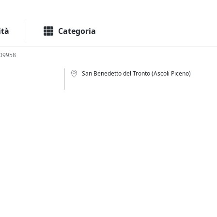
Macchinari
Immo
ità
Categoria
109958
San Benedetto del Tronto (Ascoli Piceno)