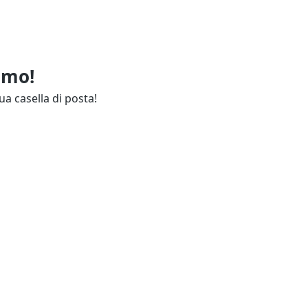
imo!
ua casella di posta!
ie
Annunci Industria
endali
Resta aggiornato
lettuali
Contatti