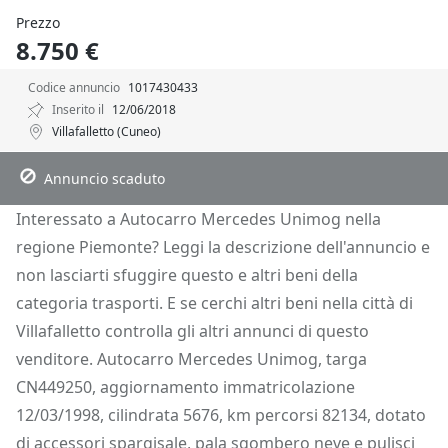
Prezzo
8.750 €
Codice annuncio
1017430433
Inserito il
12/06/2018
Villafalletto (Cuneo)
Descrizione
Dettagli
Posizione
Richiedi Info
Annuncio scaduto
Interessato a Autocarro Mercedes Unimog nella
regione Piemonte? Leggi la descrizione dell'annuncio e
non lasciarti sfuggire questo e altri beni della
categoria trasporti. E se cerchi altri beni nella città di
Villafalletto controlla gli altri annunci di questo
venditore. Autocarro Mercedes Unimog, targa
CN449250, aggiornamento immatricolazione
12/03/1998, cilindrata 5676, km percorsi 82134, dotato
di accessori spargisale, pala sgombero neve e pulisci