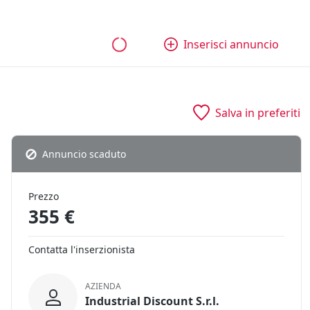
bili
Aziende e quote
Tutti gli annunci
Come funziona
Inserisci annuncio
Salva in preferiti
Annuncio scaduto
Prezzo
355 €
Contatta l'inserzionista
AZIENDA
Industrial Discount S.r.l.