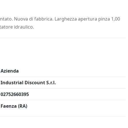
 Info
Salva in preferiti
ontato. Nuova di fabbrica. Larghezza apertura pinza 1,00
atore idraulico.
Azienda
Industrial Discount S.r.l.
02752660395
Faenza (RA)