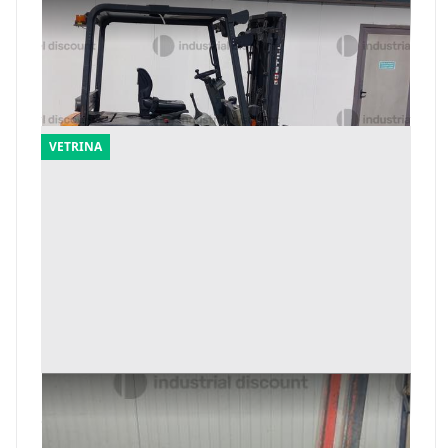
2#10277 Carrello elevatore Still 30 Q
Offerta minima
10.350 €
Mantova
(Mantova)
VETRINA
12#10277 Transpallet Kalmar
Offerta minima
153 €