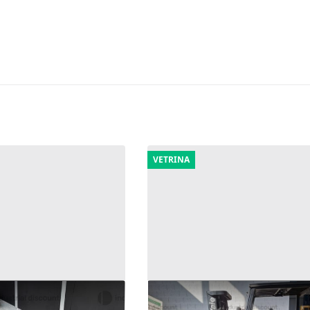
VETRINA
nspallet elettrico
14#9559 Carrello elevatore