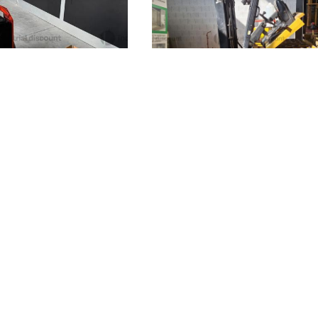
655 €
Ravenna
(Ravenna)
antova)