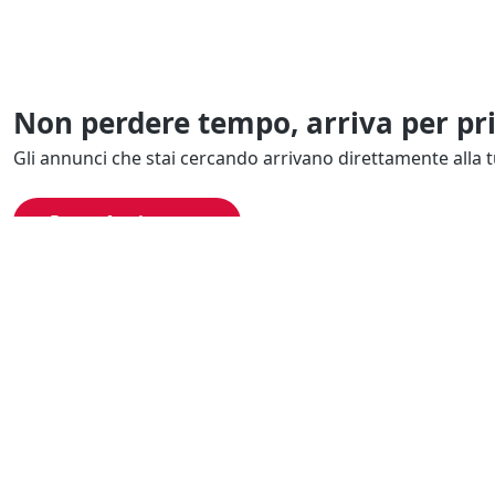
Non perdere tempo, arriva per pr
Gli annunci che stai cercando arrivano direttamente alla t
Resta Aggiornato
Naviga il portale
Categor
Cerca per località
Complessi azi
Cerca per categoria
Proprietà intel