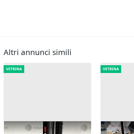
Altri annunci simili
VETRINA
VETRINA
10#10277 Transpallet elettrico EP
26#10277 Tra