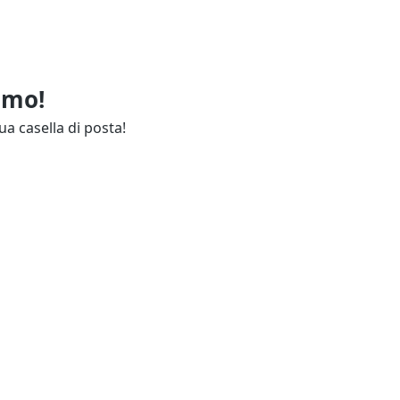
imo!
ua casella di posta!
ie
Annunci Industria
endali
Resta aggiornato
lettuali
Contatti