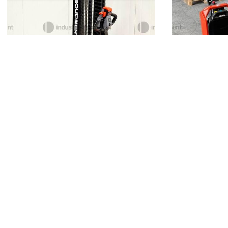
Equipment Co.
Toyota
2.250 €
450 €
Mantova
(Mantova)
Mantova
(M