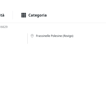
Macchinari
Immo
ità
Categoria
16629
Frassinelle Polesine (Rovigo)