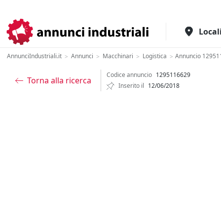
Il portale italiano per l'industria
Local
AnnunciIndustriali.it
Annunci
Macchinari
Logistica
Annuncio 12951
>
>
>
>
Codice annuncio
1295116629
Torna alla ricerca
Inserito il
12/06/2018