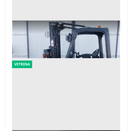
1#10277 Carello elevatore Linde 16 Q
Offerta minima
7.200 €
Mantova
(Mantova)
VETRINA