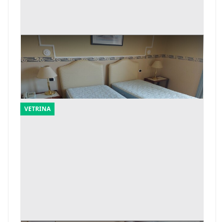
3#8402 Arredamento camere hotel
Offerta minima
5.805 €
Cassino
(Frosinone)
VETRINA