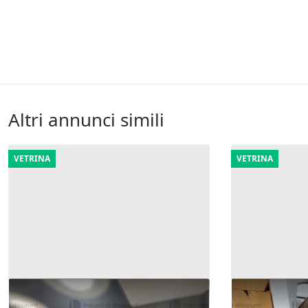
Altri annunci simili
VETRINA
VETRINA
2#10197 Macchine e attrezzature
4#10197 Foto