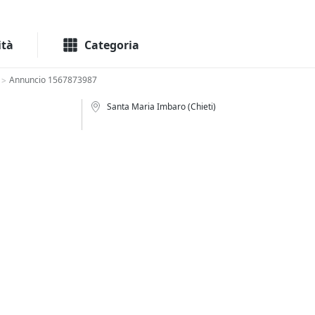
Macchinari
Immo
ità
Categoria
Annuncio 1567873987
>
Santa Maria Imbaro (Chieti)