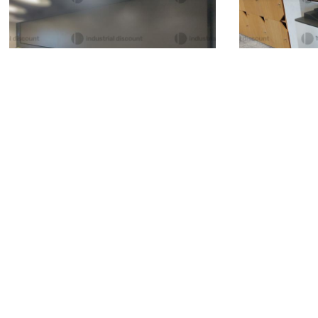
elettroniche da ufficio
Multifunzio
241.040 €
1.500 €
Roma
(Roma)
Roma
(Roma