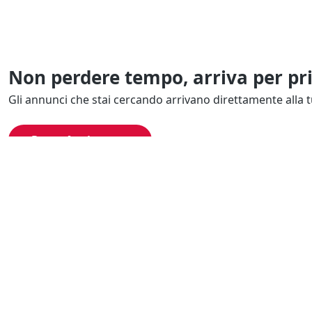
Non perdere tempo, arriva per pr
Gli annunci che stai cercando arrivano direttamente alla t
Resta Aggiornato
Naviga il portale
Categor
Cerca per località
Complessi azi
Cerca per categoria
Proprietà intel