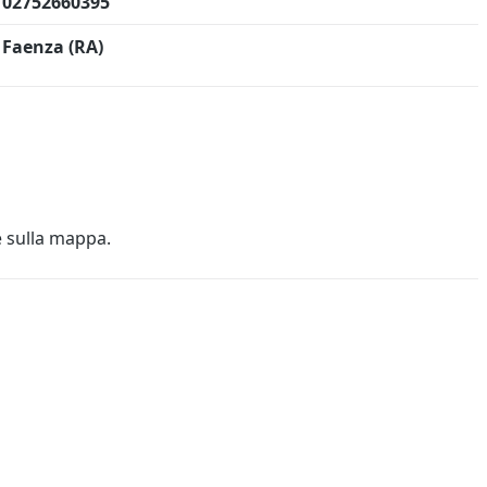
02752660395
Faenza (RA)
e sulla mappa.