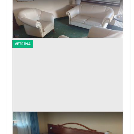
1#8402 Arredamento reception
Offerta minima
2.126 €
Cassino
(Frosinone)
VETRINA
4#8402 Arredamento camere hotel
Offerta minima
5.569 €