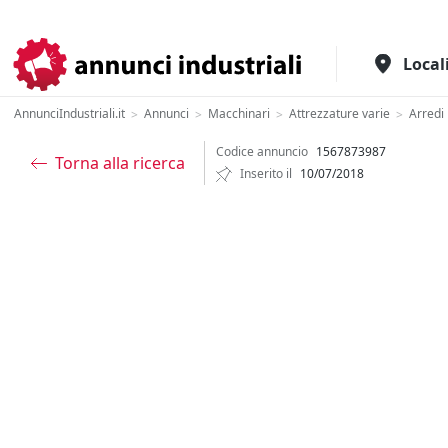
Il portale italiano per l'industria
Local
AnnunciIndustriali.it
Annunci
Macchinari
Attrezzature varie
Arredi
>
>
>
>
Codice annuncio
1567873987
Torna alla ricerca
Inserito il
10/07/2018