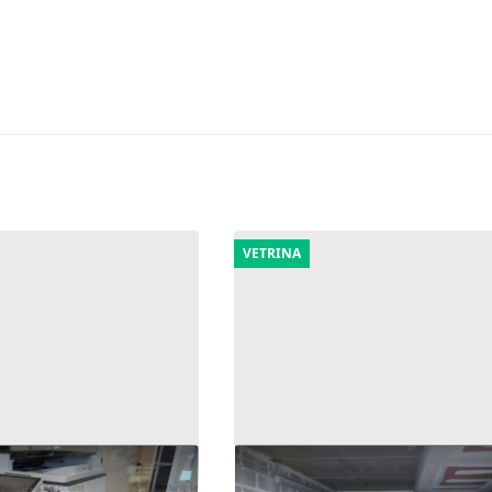
VETRINA
copiatrici
1#8182 Arredamento per ne