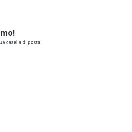
imo!
ua casella di posta!
ie
Annunci Industria
endali
Resta aggiornato
lettuali
Contatti