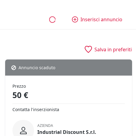
bili
Aziende e quote
Tutti gli annunci
Come funziona
Inserisci annuncio
Salva in preferiti
Annuncio scaduto
Prezzo
50 €
Contatta l'inserzionista
AZIENDA
Industrial Discount S.r.l.