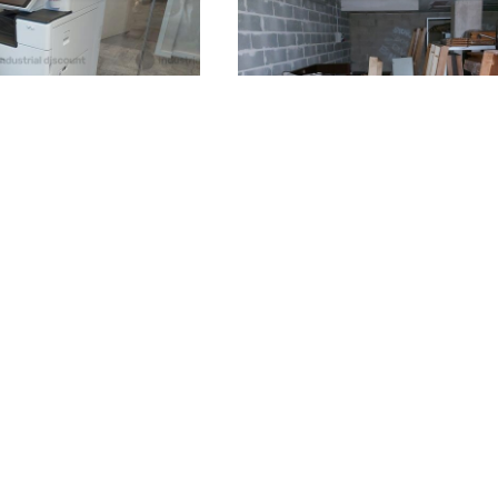
ne RICOH
di abbigliamento
772 €
)
Todi
(Perugia)