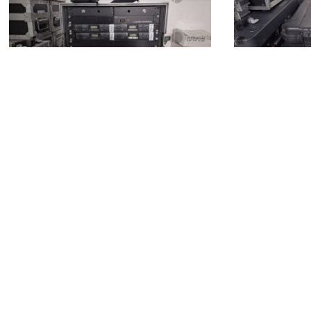
motorizzati
100 €
50 €
Maracalagonis
(Cagliari)
Maracalago