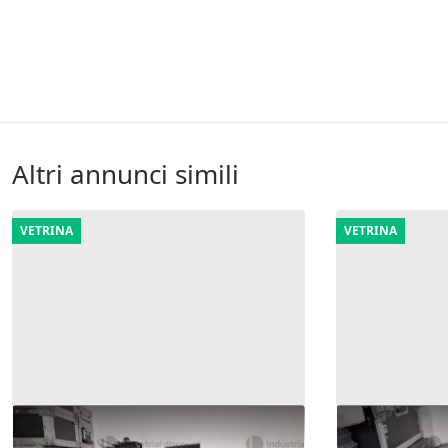
Altri annunci simili
VETRINA
VETRINA
9#9947 Microfoni cassa e fari
3#9947 Centr