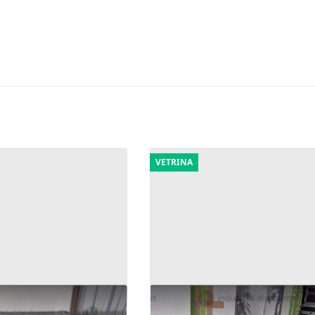
VETRINA
alina video e fari
8#9947 TV monitor