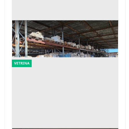
19#9933 Piastrelle e Parquet
Offerta minima
4.704 €
Mandas
(Sud Sardegna)
VETRINA