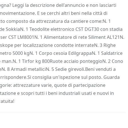
 Info
Salva in preferiti
gna? Leggi la descrizione dell'annuncio e non lasciarti
ovimentazione. E se cerchi altri beni nella città di
Lotto composto da attrezzatura da cantiere come:N. 1
de SokkiaN. 1 Teodolite elettronico CST DGT30 con stadia
laser CST LM8001N. 1 Alimentatore di rete Siliment AL121N.
kope per localizzazione condotte interrateN. 3 Righe
metro 5000 kgN. 1 Corpo cesoia EdilgrappaN. 1 Saldatrice
e man.N. 1 Tirfor kg 800Ruote acciaio ponteggioN. 2 Cono
eN. 8 Armadi metalliciN. 5 Sedie girevoli.Beni venduti a
rispondere.Si consiglia un'ispezione sul posto. Guarda
egorie: attrezzature varie, quote di partecipazione
one e scopri tutti i beni industriali usati e nuovi in
atuita!