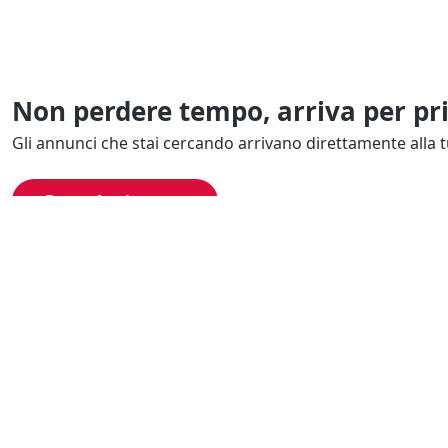
Non perdere tempo, arriva per pr
Gli annunci che stai cercando arrivano direttamente alla t
Resta Aggiornato
Naviga il portale
Categor
Cerca per località
Complessi azi
Cerca per categoria
Proprietà intel