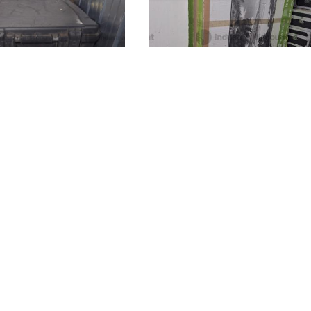
50 €
Maracalagonis
(Cagliari)
nis
(Cagliari)