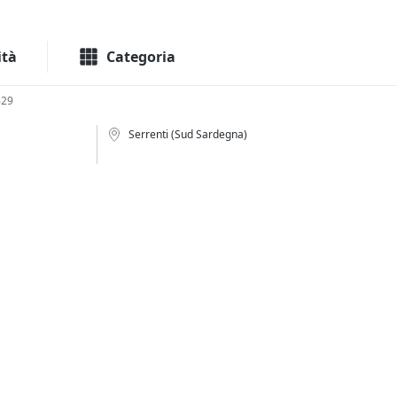
Macchinari
Immo
ità
Categoria
629
Serrenti (Sud Sardegna)