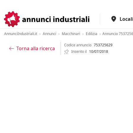
Il portale italiano per l'industria
Local
AnnunciIndustriali.it
Annunci
Macchinari
Edilizia
Annuncio 753725
>
>
>
>
Codice annuncio
753725629
Torna alla ricerca
Inserito il
10/07/2018