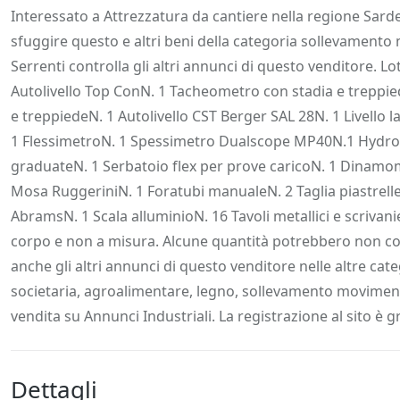
Descrizione
Dettagli
Posizione
Richiedi
Interessato a Attrezzatura da cantiere nella regione Sarde
sfuggire questo e altri beni della categoria sollevamento m
Serrenti controlla gli altri annunci di questo venditore. 
Autolivello Top ConN. 1 Tacheometro con stadia e treppie
e treppiedeN. 1 Autolivello CST Berger SAL 28N. 1 Livello 
1 FlessimetroN. 1 Spessimetro Dualscope MP40N.1 Hydros
graduateN. 1 Serbatoio flex per prove caricoN. 1 Dinamo
Mosa RuggeriniN. 1 Foratubi manualeN. 2 Taglia piastrell
AbramsN. 1 Scala alluminioN. 16 Tavoli metallici e scrivani
corpo e non a misura. Alcune quantità potrebbero non cor
anche gli altri annunci di questo venditore nelle altre cat
societaria, agroalimentare, legno, sollevamento movimentazi
vendita su Annunci Industriali. La registrazione al sito è gr
Dettagli