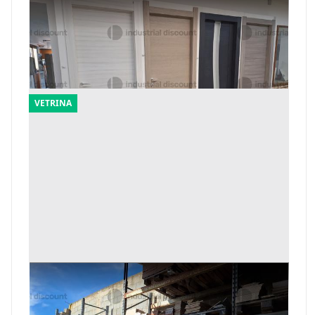
11#9933 Porte maniglie e legname
Offerta minima
1.148 €
Mandas
(Sud Sardegna)
VETRINA
20#9933 Materiale edile
Offerta minima
1.680 €