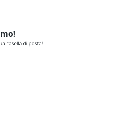
imo!
ua casella di posta!
ie
Annunci Industria
endali
Resta aggiornato
lettuali
Contatti