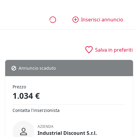
bili
Aziende e quote
Tutti gli annunci
Come funziona
Inserisci annuncio
Salva in preferiti
Annuncio scaduto
Prezzo
1.034 €
Contatta l'inserzionista
AZIENDA
Industrial Discount S.r.l.