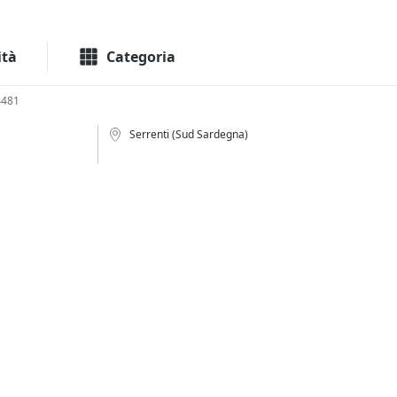
Macchinari
Immo
ità
Categoria
4481
Serrenti (Sud Sardegna)