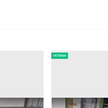
VETRINA
alina video e fari
8#9947 TV monitor