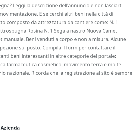
 Info
Salva in preferiti
gna? Leggi la descrizione dell'annuncio e non lasciarti
ovimentazione. E se cerchi altri beni nella città di
Lotto composto da attrezzatura da cantiere come: N. 1
lettrospugna Rosina N. 1 Sega a nastro Nuova Camet
llet manuale. Beni venduti a corpo e non a misura. Alcune
ezione sul posto. Compila il form per contattare il
anti beni interessanti in altre categorie del portale:
mica farmaceutica cosmetico, movimento terra e molte
orio nazionale. Ricorda che la registrazione al sito è sempre
Azienda