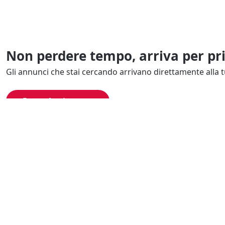
Non perdere tempo, arriva per pr
Gli annunci che stai cercando arrivano direttamente alla t
Resta Aggiornato
Naviga il portale
Categor
Cerca per località
Complessi azi
Cerca per categoria
Proprietà intel