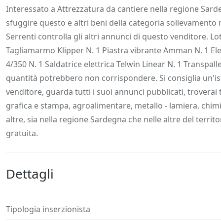
Descrizione
Dettagli
Posizione
Richiedi
Interessato a Attrezzatura da cantiere nella regione Sarde
sfuggire questo e altri beni della categoria sollevamento m
Serrenti controlla gli altri annunci di questo venditore. 
Tagliamarmo Klipper N. 1 Piastra vibrante Amman N. 1 E
4/350 N. 1 Saldatrice elettrica Telwin Linear N. 1 Transpa
quantità potrebbero non corrispondere. Si consiglia un'isp
venditore, guarda tutti i suoi annunci pubblicati, troverai t
grafica e stampa, agroalimentare, metallo - lamiera, chi
altre, sia nella regione Sardegna che nelle altre del territ
gratuita.
Dettagli
Tipologia inserzionista