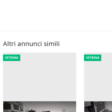
Altri annunci simili
VETRINA
VETRINA
9#9947 Microfoni cassa e fari
3#9947 Centr