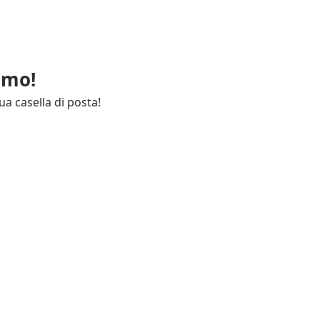
imo!
ua casella di posta!
ie
Annunci Industria
endali
Resta aggiornato
lettuali
Contatti