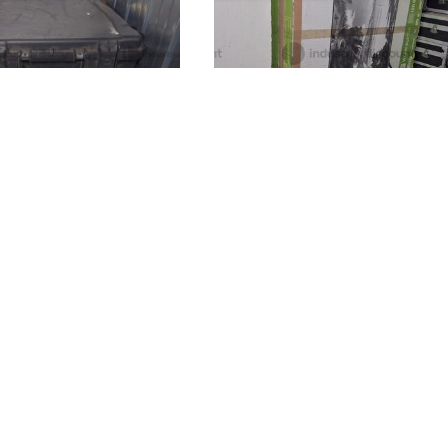
50 €
Maracalagonis
(Cagliari)
nis
(Cagliari)