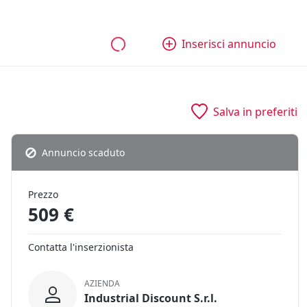
bili
Aziende e quote
Tutti gli annunci
Come funziona
Inserisci annuncio
Salva in preferiti
Annuncio scaduto
Prezzo
509 €
Contatta l'inserzionista
AZIENDA
Industrial Discount S.r.l.