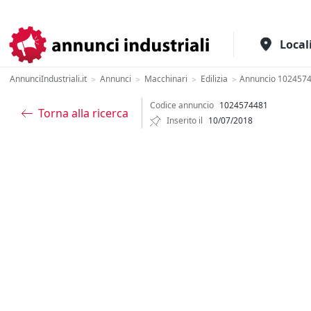
Il portale italiano per l'industria
Local
AnnunciIndustriali.it
Annunci
Macchinari
Edilizia
Annuncio 102457
>
>
>
>
Codice annuncio
1024574481
Torna alla ricerca
Inserito il
10/07/2018