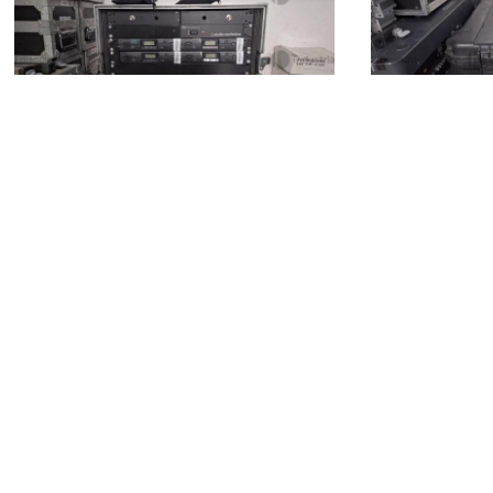
motorizzati
100 €
50 €
Maracalagonis
(Cagliari)
Maracalago