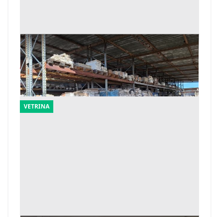
19#9933 Piastrelle e Parquet
Offerta minima
4.704 €
Mandas
(Sud Sardegna)
VETRINA