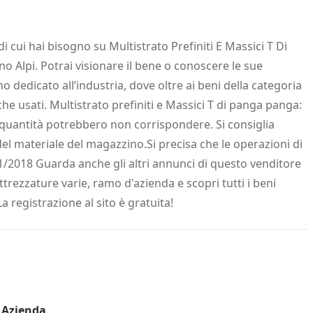
 Info
Salva in preferiti
di cui hai bisogno su Multistrato Prefiniti E Massici T Di
o Alpi. Potrai visionare il bene o conoscere le sue
ano dedicato all’industria, dove oltre ai beni della categoria
i che usati. Multistrato prefiniti e Massici T di panga panga:
 quantità potrebbero non corrispondere. Si consiglia
del materiale del magazzino.Si precisa che le operazioni di
11/2018 Guarda anche gli altri annunci di questo venditore
attrezzature varie, ramo d'azienda e scopri tutti i beni
La registrazione al sito è gratuita!
Azienda