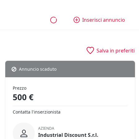
bili
Aziende e quote
Tutti gli annunci
Come funziona
Inserisci annuncio
Salva in preferiti
Annuncio scaduto
Prezzo
500 €
Contatta l'inserzionista
AZIENDA
Industrial Discount S.r.l.