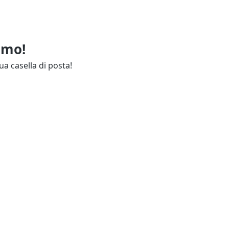
imo!
ua casella di posta!
ie
Annunci Industria
endali
Resta aggiornato
lettuali
Contatti
ie
Guida