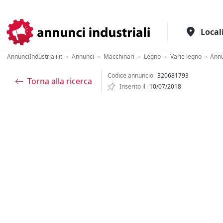
Il portale italiano per l'industria
Local
AnnunciIndustriali.it
Annunci
Macchinari
Legno
Varie legno
Ann
>
>
>
>
>
Codice annuncio
320681793
Torna alla ricerca
Inserito il
10/07/2018