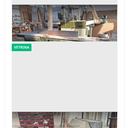
1#10108 Macchinari per falegnameria
Offerta minima
2.888 €
Monsano
(Ancona)
VETRINA
3#9154 Scanalatrice Copy TRS
Offerta minima