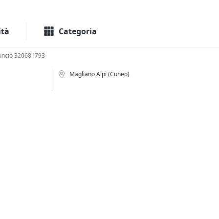
Macchinari
Immo
ità
Categoria
uncio 320681793
Magliano Alpi (Cuneo)