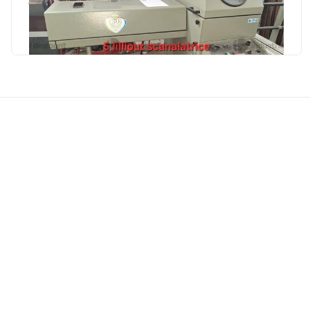
787 €
Simeri Crichi
(Catanzaro)