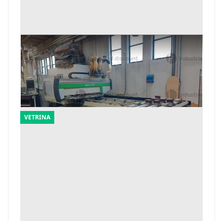
1#9685 Macchinari ed attrezzature per la
lavorazione del legno
Offerta minima
19.256 €
Pianezze
(Vicenza)
VETRINA