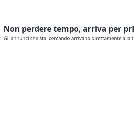
Non perdere tempo, arriva per pr
Gli annunci che stai cercando arrivano direttamente alla t
Resta Aggiornato
Naviga il portale
Categor
Cerca per località
Complessi azi
Cerca per categoria
Proprietà intel
Cerca in tutta Italia
Quote societar